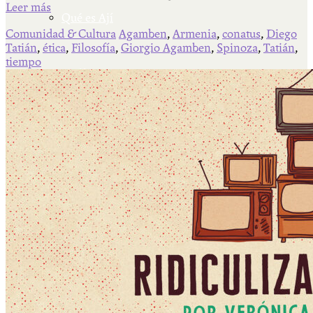
Leer más
Qué es Ají
Comunidad & Cultura
Agamben
,
Armenia
,
conatus
,
Diego
Tatián
,
ética
,
Filosofía
,
Giorgio Agamben
,
Spinoza
,
Tatián
,
tiempo
Staff