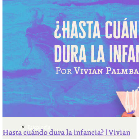
Escriben & participan
Actualidad y sociedad
Educación
Literatura
Filosofía
Psicología
Hasta cuándo dura la infancia? | Vivian