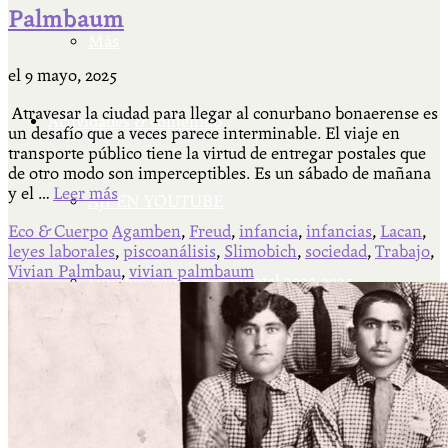
Palmbaum
Más
el
9 mayo, 2025
Atravesar la ciudad para llegar al conurbano bonaerense es
Actividades & contenido
un desafío que a veces parece interminable. El viaje en
transporte público tiene la virtud de entregar postales que
de otro modo son imperceptibles. Es un sábado de mañana
y el …
Leer más
AJÍ EN YOUTUBE
Eco & Cuerpo
Agamben
,
Freud
,
infancia
,
infancias
,
Lacan
,
leyes laborales
,
piscoanálisis
,
Slimobich
,
sociedad
,
Trabajo
,
Vivian Palmbau
,
vivian palmbaum
Universidad Experimental 2022-2025
Feria del Libro Venado Tuerto 2022-2025
Facultad Libre Venado Tuerto 1990-1994