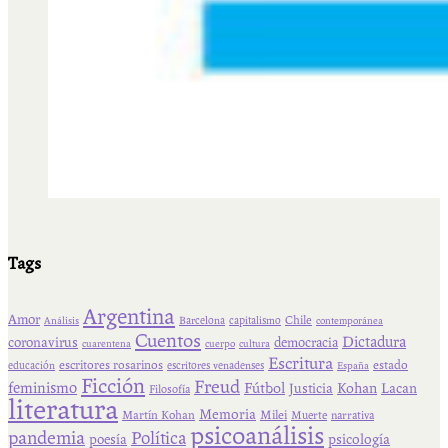
Tags
Argentina
Amor
Chile
Barcelona
capitalismo
Análisis
contemporánea
Cuentos
Dictadura
coronavirus
democracia
cuarentena
cuerpo
cultura
Escritura
escritores rosarinos
estado
educación
escritores venadenses
España
Ficción
Freud
feminismo
Fútbol
Kohan
Lacan
Justicia
Filosofía
literatura
Memoria
Martín Kohan
Milei
Muerte
narrativa
psicoanálisis
pandemia
Política
psicología
poesía