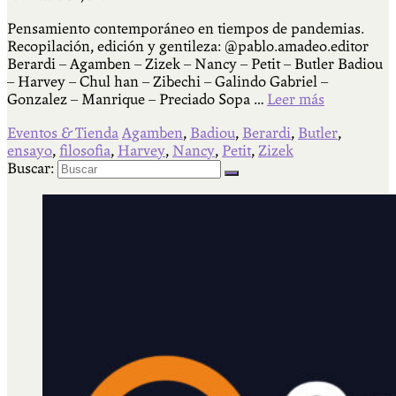
Pensamiento contemporáneo en tiempos de pandemias.
Recopilación, edición y gentileza: @pablo.amadeo.editor
Berardi – Agamben – Zizek – Nancy – Petit – Butler Badiou
– Harvey – Chul han – Zibechi – Galindo Gabriel –
Gonzalez – Manrique – Preciado Sopa …
Leer más
Eventos & Tienda
Agamben
,
Badiou
,
Berardi
,
Butler
,
ensayo
,
filosofia
,
Harvey
,
Nancy
,
Petit
,
Zizek
Buscar: