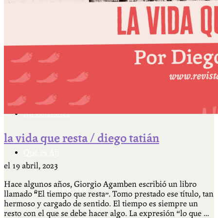
Cátedra Bailable 2018
Más
Ají Ediciones
la vida que resta / diego tatián
Qué es Ají
el
19 abril, 2023
Hace algunos años, Giorgio Agamben escribió un libro
ADHERITE!
llamado “El tiempo que resta”. Tomo prestado ese título, tan
hermoso y cargado de sentido. El tiempo es siempre un
resto con el que se debe hacer algo. La expresión “lo que …