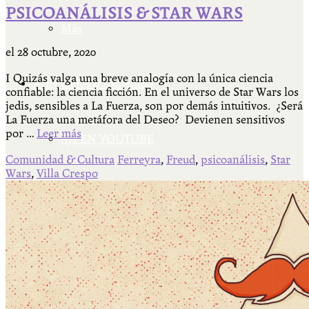
PSICOANÁLISIS & STAR WARS
Más
el
28 octubre, 2020
I Quizás valga una breve analogía con la única ciencia
Actividades & contenido
confiable: la ciencia ficción. En el universo de Star Wars los
jedis, sensibles a La Fuerza, son por demás intuitivos. ¿Será
La Fuerza una metáfora del Deseo? Devienen sensitivos
por …
Leer más
AJÍ EN YOUTUBE
Comunidad & Cultura
Ferreyra
,
Freud
,
psicoanálisis
,
Star
Wars
,
Villa Crespo
Universidad Experimental 2022-2025
Feria del Libro Venado Tuerto 2022-2025
Facultad Libre Venado Tuerto 1990-1994