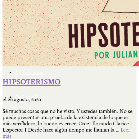
Cátedra Bailable 2018
Más
Ají Ediciones
HIPSOTERISMO
Qué es Ají
el
26 agosto, 2020
Sé muchas cosas que no he visto. Y ustedes también. No se
puede presentar una prueba de la existencia de lo que es
ADHERITE!
más verdadero, lo bueno es creer. Creer llorando.Clarice
Lispector I Desde hace algún tiempo me llaman la …
Leer
más