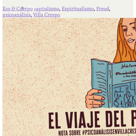
Qué es Ají
Eco & Cuerpo
capitalismo
,
Espiritualismo
,
Freud
,
psicoanálisis
,
Villa Crespo
Staff