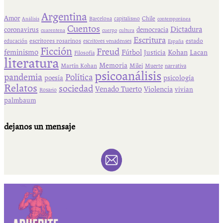
Argentina
Amor
Chile
Barcelona
capitalismo
Análisis
contemporánea
Cuentos
Dictadura
coronavirus
democracia
cuarentena
cuerpo
cultura
Escritura
escritores rosarinos
estado
educación
escritores venadenses
España
Ficción
Freud
feminismo
Fútbol
Kohan
Lacan
Justicia
Filosofía
literatura
Memoria
Martín Kohan
Milei
Muerte
narrativa
psicoanálisis
pandemia
Política
psicología
poesía
Relatos
sociedad
Venado Tuerto
Violencia
vivian
Rosario
palmbaum
dejanos un mensaje