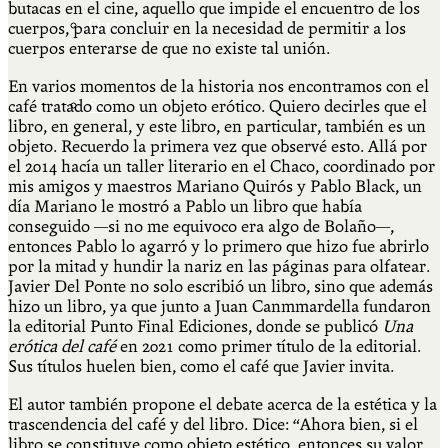
butacas en el cine, aquello que impide el encuentro de los
Qué es Ají
cuerpos, para concluir en la necesidad de permitir a los
cuerpos enterarse de que no existe tal unión.
En varios momentos de la historia nos encontramos con el
Staff
café tratado como un objeto erótico. Quiero decirles que el
libro, en general, y este libro, en particular, también es un
objeto. Recuerdo la primera vez que observé esto. Allá por
el 2014 hacía un taller literario en el Chaco, coordinado por
mis amigos y maestros Mariano Quirós y Pablo Black, un
día Mariano le mostró a Pablo un libro que había
conseguido —si no me equivoco era algo de Bolaño—,
entonces Pablo lo agarró y lo primero que hizo fue abrirlo
por la mitad y hundir la nariz en las páginas para olfatear.
Javier Del Ponte no solo escribió un libro, sino que además
hizo un libro, ya que junto a Juan Canmmardella fundaron
la editorial Punto Final Ediciones, donde se publicó
Una
erótica del café
en 2021 como primer título de la editorial.
Sus títulos huelen bien, como el café que Javier invita.
El autor también propone el debate acerca de la estética y la
trascendencia del café y del libro. Dice: “Ahora bien, si el
libro se constituye como objeto estético, entonces su valor