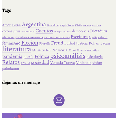
Tags
Argentina
Amor
Chile
Barcelona
capitalismo
Análisis
contemporánea
Cuentos
Dictadura
coronavirus
democracia
cuarentena
cuerpo
cultura
Escritura
escritores rosarinos
estado
educación
escritores venadenses
España
Ficción
Freud
feminismo
Fútbol
Kohan
Lacan
Justicia
Filosofía
literatura
Memoria
Martín Kohan
Milei
Muerte
narrativa
psicoanálisis
pandemia
Política
psicología
poesía
Relatos
sociedad
Venado Tuerto
Violencia
vivian
Rosario
palmbaum
dejanos un mensaje