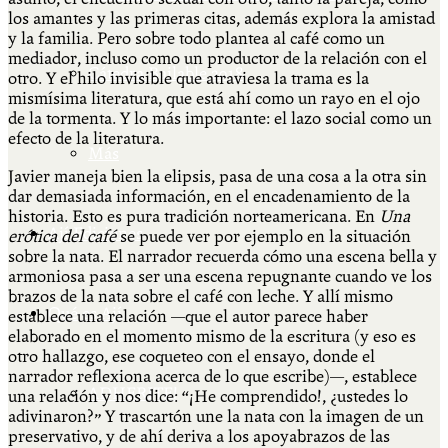
los amantes y las primeras citas, además explora la amistad
y la familia. Pero sobre todo plantea al café como un
mediador, incluso como un productor de la relación con el
Cátedra Bailable 2018
otro. Y el hilo invisible que atraviesa la trama es la
mismísima literatura, que está ahí como un rayo en el ojo
de la tormenta. Y lo más importante: el lazo social como un
efecto de la literatura.
Más
Javier maneja bien la elipsis, pasa de una cosa a la otra sin
dar demasiada información, en el encadenamiento de la
historia. Esto es pura tradición norteamericana. En
Una
Ají Ediciones
erótica del café
se puede ver por ejemplo en la situación
sobre la nata. El narrador recuerda cómo una escena bella y
armoniosa pasa a ser una escena repugnante cuando ve los
brazos de la nata sobre el café con leche. Y allí mismo
Qué es Ají
establece una relación —que el autor parece haber
elaborado en el momento mismo de la escritura (y eso es
otro hallazgo, ese coqueteo con el ensayo, donde el
narrador reflexiona acerca de lo que escribe)—, establece
ADHERITE!
una relación y nos dice: “¡He comprendido!, ¿ustedes lo
adivinaron?” Y trascartón une la nata con la imagen de un
preservativo, y de ahí deriva a los apoyabrazos de las