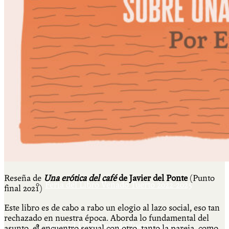
Más
Actividades & contenido
AJÍ EN YOUTUBE
Universidad Experimental 2022-2025
Reseña de
Una erótica del café
de Javier del Ponte
(Punto
Feria del Libro Venado Tuerto 2022-2025
final 2021)
Este libro es de cabo a rabo un elogio al lazo social, eso tan
rechazado en nuestra época. Aborda lo fundamental del
Facultad Libre Venado Tuerto 1990-1994
asunto, el encuentro sexual con otro, tanto la pareja, como