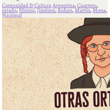
ADHERITE!
Comunidad & Cultura
Argentina
,
Cuarteto
,
estado
,
Himno
,
Jiménez
,
Kohan
,
Martín
,
Mona
,
Nacional
Qué es Ají
Staff