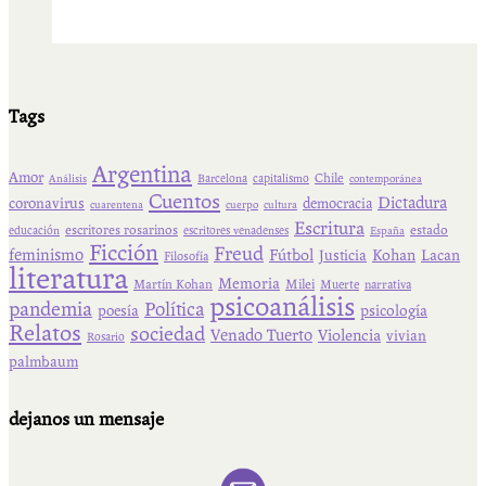
Tags
Argentina
Amor
Chile
Barcelona
capitalismo
Análisis
contemporánea
Cuentos
Dictadura
coronavirus
democracia
cuarentena
cuerpo
cultura
Escritura
escritores rosarinos
estado
educación
escritores venadenses
España
Ficción
Freud
feminismo
Fútbol
Kohan
Lacan
Justicia
Filosofía
literatura
Memoria
Martín Kohan
Milei
Muerte
narrativa
psicoanálisis
pandemia
Política
psicología
poesía
Relatos
sociedad
Venado Tuerto
Violencia
vivian
Rosario
palmbaum
dejanos un mensaje