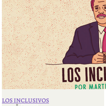
Escriben & participan
Actualidad y sociedad
Educación
Literatura
Filosofía
LOS INCLUSIVOS
Psicología