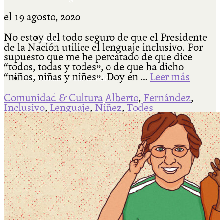
el
19 agosto, 2020
No estoy del todo seguro de que el Presidente
Más
de la Nación utilice el lenguaje inclusivo. Por
supuesto que me he percatado de que dice
“todos, todas y todes”, o de que ha dicho
“niños, niñas y niñes”. Doy en …
Leer más
Actividades & contenido
Comunidad & Cultura
Alberto
,
Fernández
,
Inclusivo
,
Lenguaje
,
Niñez
,
Todes
AJÍ EN YOUTUBE
Universidad Experimental 2022-2025
Feria del Libro Venado Tuerto 2022-2025