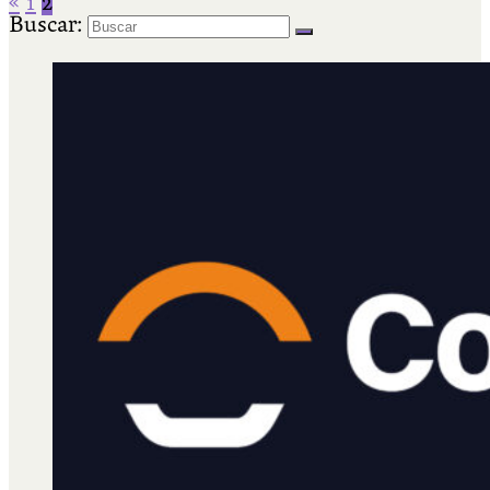
«
1
2
Buscar: