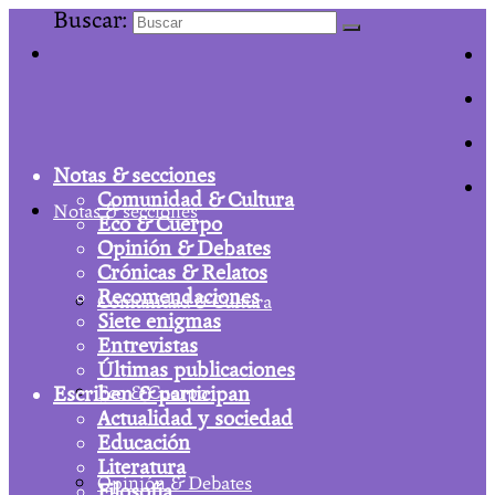
Buscar:
Notas & secciones
Comunidad & Cultura
Notas & secciones
Eco & Cuerpo
Opinión & Debates
Crónicas & Relatos
Recomendaciones
Comunidad & Cultura
Siete enigmas
Entrevistas
Últimas publicaciones
Escriben & participan
Eco & Cuerpo
Actualidad y sociedad
Educación
Literatura
Opinión & Debates
Filosofía