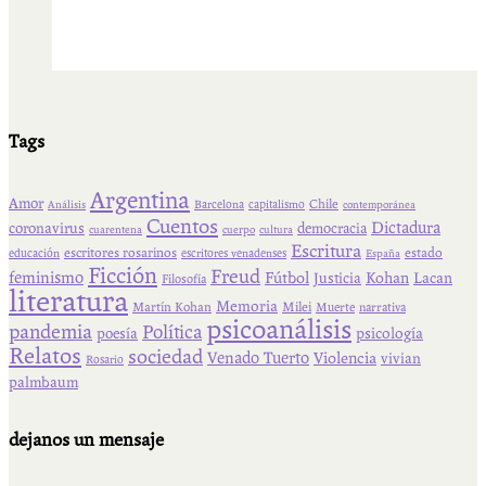
Tags
Argentina
Amor
Chile
Barcelona
capitalismo
Análisis
contemporánea
Cuentos
Dictadura
coronavirus
democracia
cuarentena
cuerpo
cultura
Escritura
escritores rosarinos
estado
educación
escritores venadenses
España
Ficción
Freud
feminismo
Fútbol
Kohan
Lacan
Justicia
Filosofía
literatura
Memoria
Martín Kohan
Milei
Muerte
narrativa
psicoanálisis
pandemia
Política
psicología
poesía
Relatos
sociedad
Venado Tuerto
Violencia
vivian
Rosario
palmbaum
dejanos un mensaje