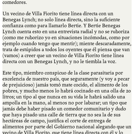
comedores.
Un vecino de Villa Fiorito tiene línea directa con un
Benegas Lynch; no solo línea directa, sino la suficiente
confianza como para llamarlo Bertie. Y Bertie Benegas
Lynch cuenta esto en una entrevista radial y no se ruboriza
(como me ruborizo yo en situaciones incómodas, como por
ejemplo cuando tengo que mentir); miente descaradamente,
trata de estúpidos a todos los oyentes que él piensa que van
(vamos) a creer que un vecino de Villa Fiorito tiene línea
directa con un Benegas Lynch, y no le tiembla la voz.
Este tipo, miembro conspicuo de la clase parasitaria por
excelencia de nuestro país, que seguramente (y voy a pecar
de prejuicioso) jamás tomó mate cocido, el alimento de los
pobres, y mucho menos lo habrá cocinado en una olla de 20
litros; un tipo al que nunca en su vida le habrá salido una
ampolla en la mano, al menos no por laburar; un tipo que
jamás debe haber pisado un comedor comunitario y dudo
que haya pisado una calle de tierra que no sea la de sus
hectáreas de campo, justifica el corte de entrega de
alimentos por parte del Gobierno nacional alegando que un
vecino de Villa Fiorito, que tiene línea directa con él y lo