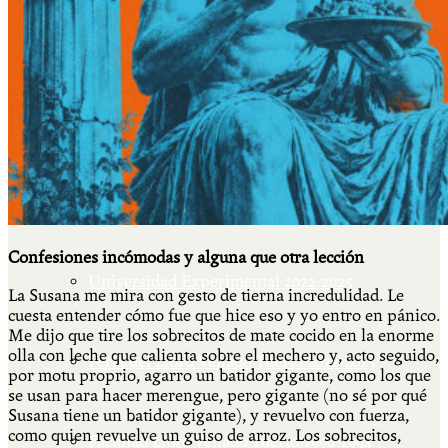
Más
Actividades & contenido
AJÍ EN YOUTUBE
Confesiones incómodas y alguna que otra lección
Universidad Experimental 2022-2025
La Susana me mira con gesto de tierna incredulidad. Le
cuesta entender cómo fue que hice eso y yo entro en pánico.
Me dijo que tire los sobrecitos de mate cocido en la enorme
olla con leche que calienta sobre el mechero y, acto seguido,
Feria del Libro Venado Tuerto 2022-2025
por motu proprio, agarro un batidor gigante, como los que
se usan para hacer merengue, pero gigante (no sé por qué
Susana tiene un batidor gigante), y revuelvo con fuerza,
como quien revuelve un guiso de arroz. Los sobrecitos,
Facultad Libre Venado Tuerto 1990-1994