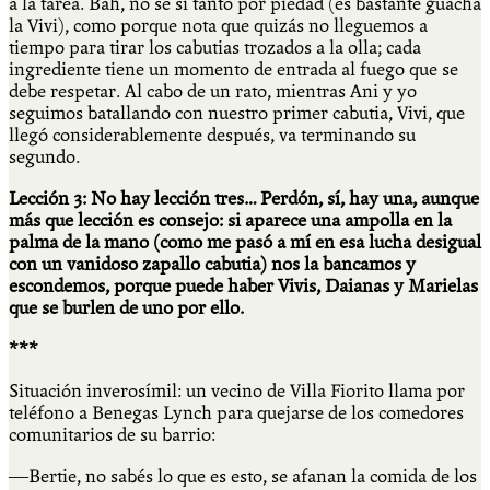
a la tarea. Bah, no sé si tanto por piedad (es bastante guacha
la Vivi), como porque nota que quizás no lleguemos a
tiempo para tirar los cabutias trozados a la olla; cada
ingrediente tiene un momento de entrada al fuego que se
debe respetar. Al cabo de un rato, mientras Ani y yo
seguimos batallando con nuestro primer cabutia, Vivi, que
llegó considerablemente después, va terminando su
segundo.
Lección 3: No hay lección tres… Perdón, sí, hay una, aunque
más que lección es consejo: si aparece una ampolla en la
palma de la mano (como me pasó a mí en esa lucha desigual
con un vanidoso zapallo cabutia) nos la bancamos y
escondemos, porque puede haber Vivis, Daianas y Marielas
que se burlen de uno por ello.
***
Situación inverosímil: un vecino de Villa Fiorito llama por
teléfono a Benegas Lynch para quejarse de los comedores
comunitarios de su barrio:
―Bertie, no sabés lo que es esto, se afanan la comida de los