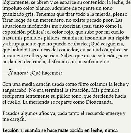
lógicamente, se abren y se esparce su contenido; la leche, de
impoluto color blanco, adquiere de repente un tono
granizado gris. Tenemos que tirar todo a la mierda, pienso.
Tirar leche de un merendero, no existe pecado peor. Las
Cátedra Bailable 2018
situaciones incómodas me ruborizan (casi tanto como la
exposición pública); el color rojo, que sube por mi cuello
hasta mis pómulos pálidos, cambia mi fisonomía tan rápida
y abruptamente que no puedo ocultarlo. ¡Qué vergüenza,
Más
qué boludo! Las chicas del comedor, en actitud cómplice, se
miran entre ellas y se ríen. Saben que existe solución, pero
tardan en decírmela, disfrutan con mi sufrimiento.
Ají Ediciones
―¿Y ahora? ¿Qué hacemos?
Con una media cancán usada como filtro colamos la leche y
sanseacabó. No era terminal la situación. Mis pómulos
Qué es Ají
recuperan lentamente su pálido tono, que desciende hacia
el cuello. La merienda se reparte como Dios manda.
Pasados algunos años ya, cada tanto el recuerdo emerge y
ADHERITE!
me cargan.
Lección 1: cuando se hace mate cocido en leche, nunca