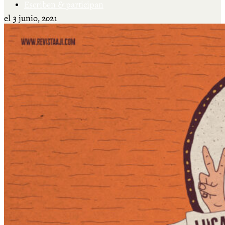
Escriben & participan
el
3 junio, 2021
Actualidad y sociedad
Educación
Literatura
Filosofía
Psicología