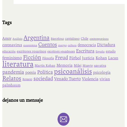
Tags
Argentina
Amor
Chile
Barcelona
capitalismo
Análisis
contemporánea
Cuentos
Dictadura
coronavirus
democracia
cuarentena
cuerpo
cultura
Escritura
escritores rosarinos
estado
educación
escritores venadenses
España
Ficción
Freud
feminismo
Fútbol
Kohan
Lacan
Justicia
Filosofía
literatura
Memoria
Martín Kohan
Milei
Muerte
narrativa
psicoanálisis
pandemia
Política
psicología
poesía
Relatos
sociedad
Venado Tuerto
Violencia
vivian
Rosario
palmbaum
dejanos un mensaje