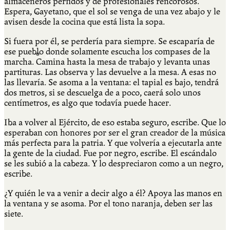
almaceneros pérfidos y de profesionales rencorosos.
Espera, Cayetano, que el sol se venga de una vez abajo y le
Qué es Ají
avisen desde la cocina que está lista la sopa.
Si fuera por él, se perdería para siempre. Se escaparía de
ese pueblo donde solamente escucha los compases de la
Staff
marcha. Camina hasta la mesa de trabajo y levanta unas
partituras. Las observa y las devuelve a la mesa. A esas no
las llevaría. Se asoma a la ventana: el tapial es bajo, tendrá
dos metros, si se descuelga de a poco, caerá solo unos
centímetros, es algo que todavía puede hacer.
Iba a volver al Ejército, de eso estaba seguro, escribe. Que lo
esperaban con honores por ser el gran creador de la música
más perfecta para la patria. Y que volvería a ejecutarla ante
la gente de la ciudad. Fue por negro, escribe. El escándalo
se les subió a la cabeza. Y lo despreciaron como a un negro,
escribe.
¿Y quién le va a venir a decir algo a él? Apoya las manos en
la ventana y se asoma. Por el tono naranja, deben ser las
siete.