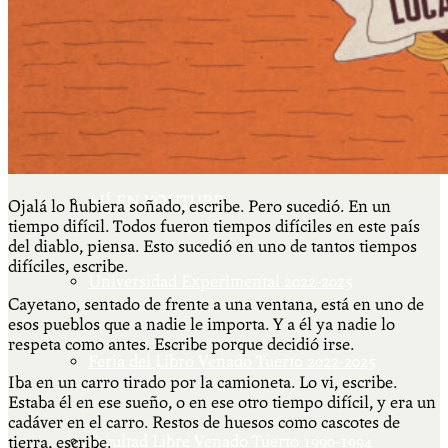
Más
Actividades & contenido
AJÍ EN YOUTUBE
Ojalá lo hubiera soñado, escribe. Pero sucedió. En un
tiempo difícil. Todos fueron tiempos difíciles en este país
del diablo, piensa. Esto sucedió en uno de tantos tiempos
difíciles, escribe.
Universidad Experimental 2022-2025
Cayetano, sentado de frente a una ventana, está en uno de
esos pueblos que a nadie le importa. Y a él ya nadie lo
respeta como antes. Escribe porque decidió irse.
Feria del Libro Venado Tuerto 2022-2025
Iba en un carro tirado por la camioneta. Lo vi, escribe.
Estaba él en ese sueño, o en ese otro tiempo difícil, y era un
cadáver en el carro. Restos de huesos como cascotes de
Facultad Libre Venado Tuerto 1990-1994
tierra, escribe.