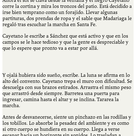
Ahora el sol se clava desde la ventana y el negro Cayetano
corre la cortina y mira los troncos del patio. Está decidido a
irse bien temprano como un forajido. Llevar algunas
partituras, dos prendas de ropa y el sable que Madariaga le
regaló tras escuchar la marcha en Santa Fe.
Cayetano le escribe a Sánchez que está activo y que en los
campos se le hace tedioso y que la gente es despreciable y
que lo espere que pronto va a estar por allá.
Y ojalá hubiera sido sueño, escribe. La luna se afirma en lo
alto del convento. Cayetano trepa el muro con dificultad. Se
descuelga con sus brazos estirados. Arrastra el mismo peso
que arrastró desde siempre. Barretea una puerta para
ingresar, camina hasta el altar y se inclina. Tararea la
marcha.
Antes de desvanecerse, siente un pinchazo en las rodillas y
los tobillos. Lo absorbe la pesadez del ambiente y es como
si otro cuerpo se hundiera en su cuerpo. Llega a verse
escapar hacia un horizonte sin sonidos. Lo trasladan a