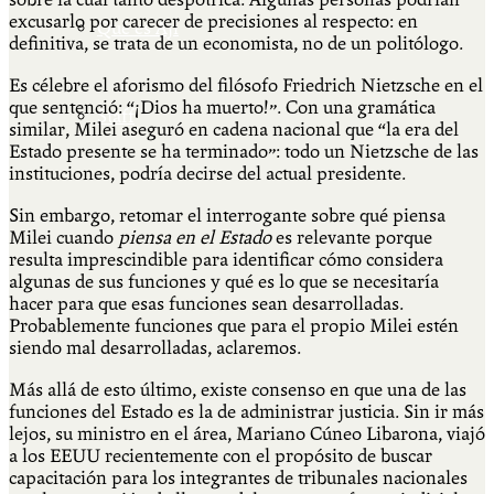
excusarlo por carecer de precisiones al respecto: en
Qué es Ají
definitiva, se trata de un economista, no de un politólogo.
Es célebre el aforismo del filósofo Friedrich Nietzsche en el
que sentenció: “¡Dios ha muerto!”. Con una gramática
Staff
similar, Milei aseguró en cadena nacional que “la era del
Estado presente se ha terminado”: todo un Nietzsche de las
instituciones, podría decirse del actual presidente.
Sin embargo, retomar el interrogante sobre qué piensa
Milei cuando
piensa en el Estado
es relevante porque
resulta imprescindible para identificar cómo considera
algunas de sus funciones y qué es lo que se necesitaría
hacer para que esas funciones sean desarrolladas.
Probablemente funciones que para el propio Milei estén
siendo mal desarrolladas, aclaremos.
Más allá de esto último, existe consenso en que una de las
funciones del Estado es la de administrar justicia. Sin ir más
lejos, su ministro en el área, Mariano Cúneo Libarona, viajó
a los EEUU recientemente con el propósito de buscar
capacitación para los integrantes de tribunales nacionales