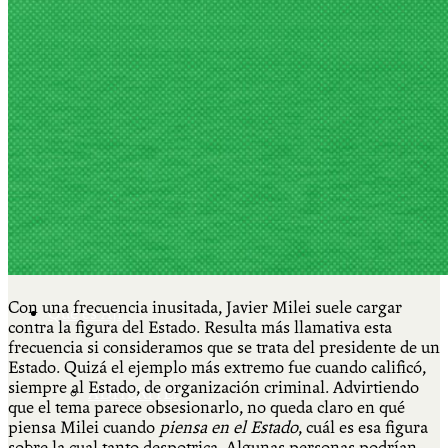
Cátedra Bailable 2018
Más
Ají Ediciones
Con una frecuencia inusitada, Javier Milei suele cargar
Qué es Ají
contra la figura del Estado. Resulta más llamativa esta
frecuencia si consideramos que se trata del presidente de un
Estado. Quizá el ejemplo más extremo fue cuando calificó,
siempre al Estado, de organización criminal. Advirtiendo
ADHERITE!
que el tema parece obsesionarlo, no queda claro en qué
piensa Milei cuando
piensa en el Estado
, cuál es esa figura
sobre la cual tanto despotrica. Algunas personas podrían