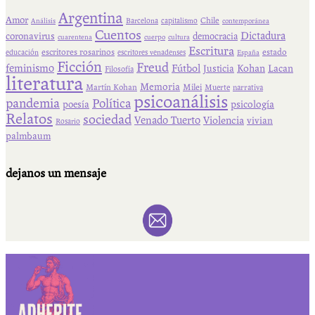
Argentina
Amor
Chile
Barcelona
capitalismo
Análisis
contemporánea
Cuentos
Dictadura
coronavirus
democracia
cuarentena
cuerpo
cultura
Escritura
escritores rosarinos
estado
educación
escritores venadenses
España
Ficción
Freud
feminismo
Fútbol
Kohan
Lacan
Justicia
Filosofía
literatura
Memoria
Martín Kohan
Milei
Muerte
narrativa
psicoanálisis
pandemia
Política
psicología
poesía
Relatos
sociedad
Venado Tuerto
Violencia
vivian
Rosario
palmbaum
dejanos un mensaje