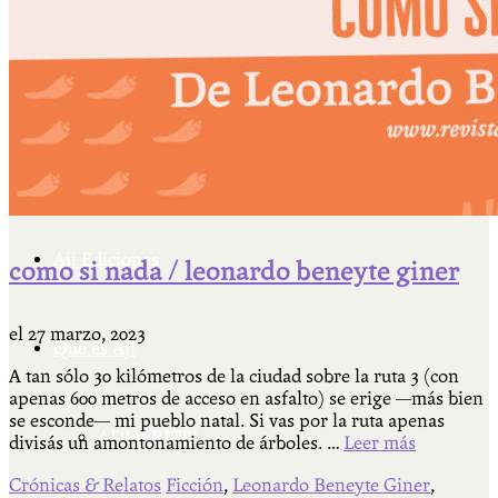
Cátedra Bailable 2018
Más
Ají Ediciones
como si nada / leonardo beneyte giner
el
27 marzo, 2023
Qué es Ají
A tan sólo 30 kilómetros de la ciudad sobre la ruta 3 (con
apenas 600 metros de acceso en asfalto) se erige —más bien
se esconde— mi pueblo natal. Si vas por la ruta apenas
ADHERITE!
divisás un amontonamiento de árboles. …
Leer más
Crónicas & Relatos
Ficción
,
Leonardo Beneyte Giner
,