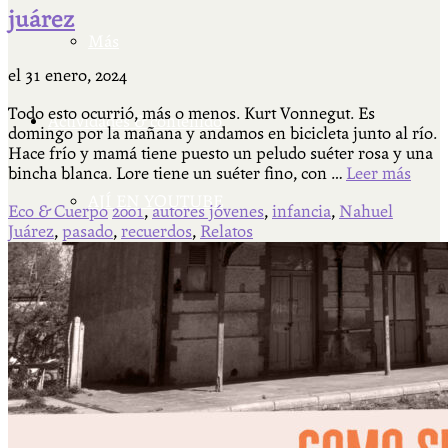
juárez
Más
el
31 enero, 2024
Todo esto ocurrió, más o menos. Kurt Vonnegut. Es
Actividades & contenido
domingo por la mañana y andamos en bicicleta junto al río.
Hace frío y mamá tiene puesto un peludo suéter rosa y una
bincha blanca. Lore tiene un suéter fino, con …
Leer más
AJÍ EN YOUTUBE
Eco & Cuerpo
2001
,
autores jóvenes
,
infancia
,
Nahuel
Juárez
,
pasado
,
recuerdos
,
Relatos
Universidad Experimental 2022-2025
Feria del Libro Venado Tuerto 2022-2025
Facultad Libre Venado Tuerto 1990-1994