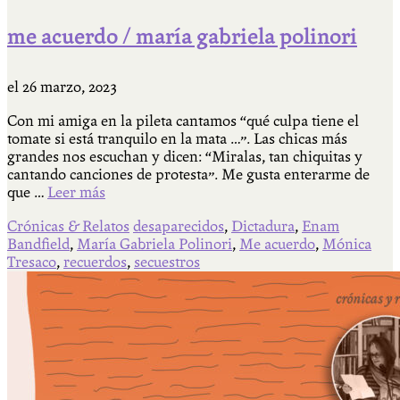
me acuerdo / maría gabriela polinori
el
26 marzo, 2023
Con mi amiga en la pileta cantamos “qué culpa tiene el
tomate si está tranquilo en la mata …”. Las chicas más
grandes nos escuchan y dicen: “Miralas, tan chiquitas y
cantando canciones de protesta”. Me gusta enterarme de
que …
Leer más
Crónicas & Relatos
desaparecidos
,
Dictadura
,
Enam
Bandfield
,
María Gabriela Polinori
,
Me acuerdo
,
Mónica
Tresaco
,
recuerdos
,
secuestros