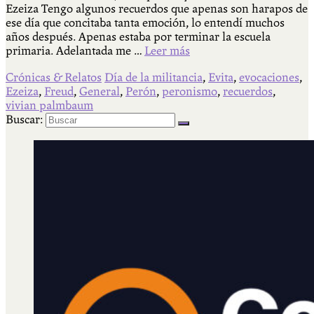
Ezeiza Tengo algunos recuerdos que apenas son harapos de
ese día que concitaba tanta emoción, lo entendí muchos
años después. Apenas estaba por terminar la escuela
primaria. Adelantada me …
Leer más
Crónicas & Relatos
Día de la militancia
,
Evita
,
evocaciones
,
Ezeiza
,
Freud
,
General
,
Perón
,
peronismo
,
recuerdos
,
vivian palmbaum
Buscar: