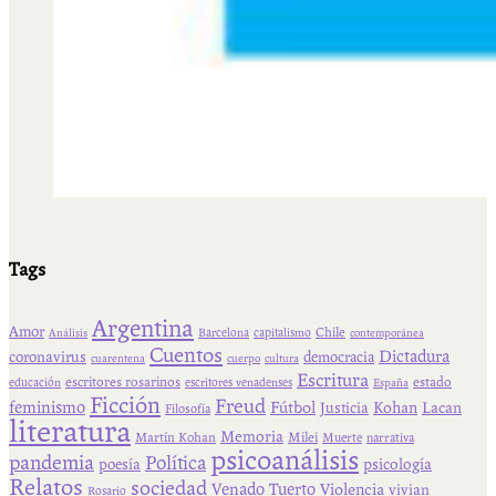
Tags
Argentina
Amor
Chile
Barcelona
capitalismo
Análisis
contemporánea
Cuentos
Dictadura
coronavirus
democracia
cuarentena
cuerpo
cultura
Escritura
escritores rosarinos
estado
educación
escritores venadenses
España
Ficción
Freud
feminismo
Fútbol
Kohan
Lacan
Justicia
Filosofía
literatura
Memoria
Martín Kohan
Milei
Muerte
narrativa
psicoanálisis
pandemia
Política
psicología
poesía
Relatos
sociedad
Venado Tuerto
Violencia
vivian
Rosario