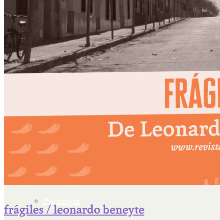
Escriben & participan
Actualidad y sociedad
Educación
Literatura
Filosofía
Psicología
frágiles / leonardo beneyte