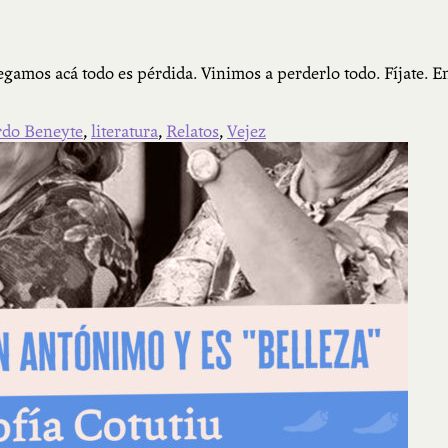
gamos acá todo es pérdida. Vinimos a perderlo todo. Fíjate. En
rdo Beneyte
,
literatura
,
Relatos
,
Vejez