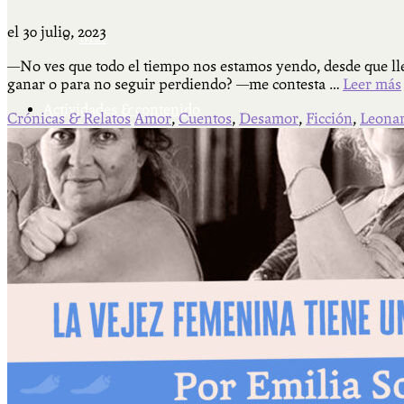
el
30 julio, 2023
Más
—No ves que todo el tiempo nos estamos yendo, desde que lle
ganar o para no seguir perdiendo? —me contesta …
Leer más
Actividades & contenido
Crónicas & Relatos
Amor
,
Cuentos
,
Desamor
,
Ficción
,
Leona
AJÍ EN YOUTUBE
Universidad Experimental 2022-2025
Feria del Libro Venado Tuerto 2022-2025
Facultad Libre Venado Tuerto 1990-1994