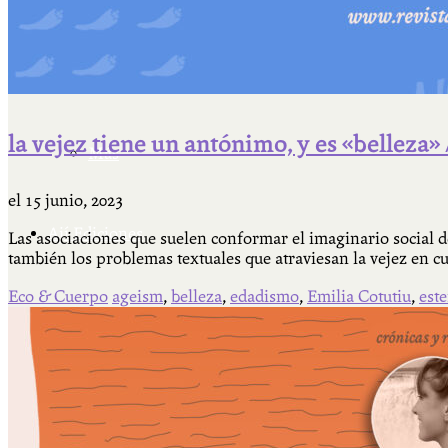
Cátedra Bailable 2018
la vejez tiene un antónimo, y es «belleza» 
Más
el
15 junio, 2023
Ají Ediciones
Las asociaciones que suelen conformar el imaginario social d
también los problemas textuales que atraviesan la vejez en cu
Eco & Cuerpo
ageism
,
belleza
,
edadismo
,
Emilia Cotutiu
,
est
Qué es Ají
ADHERITE!