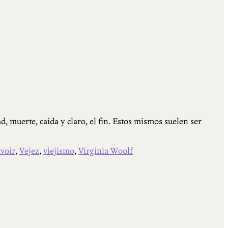
 muerte, caída y claro, el fin. Estos mismos suelen ser
voir
,
Vejez
,
viejismo
,
Virginia Woolf