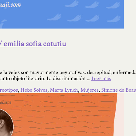
/ emilia sofía cotutiu
e la vejez son mayormente peyorativas: decrepitud, enfermedad,
anto objeto literario. La discriminación …
Leer más
ereotipos
,
Hebe Solves
,
Marta Lynch
,
Mujeres
,
Simone de Beau