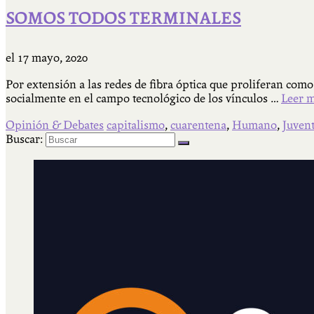
SOMOS TODOS TERMINALES
el
17 mayo, 2020
Por extensión a las redes de fibra óptica que proliferan como
socialmente en el campo tecnológico de los vínculos …
Leer 
Opinión & Debates
capitalismo
,
cuarentena
,
Humano
,
Juven
Buscar: