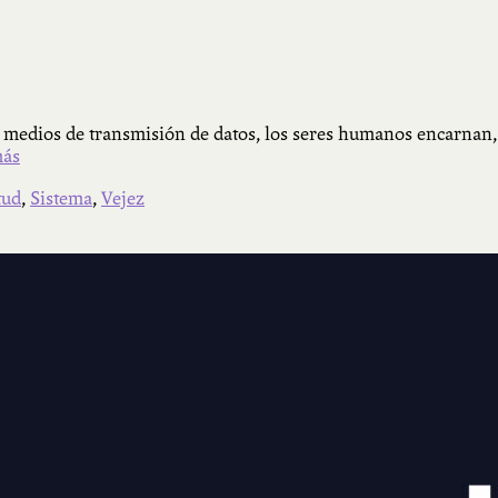
 medios de transmisión de datos, los seres humanos encarnan, c
más
tud
,
Sistema
,
Vejez