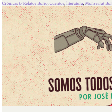
Crónicas & Relatos
Borio
,
Cuentos
,
literatura
,
Monserrat Bor