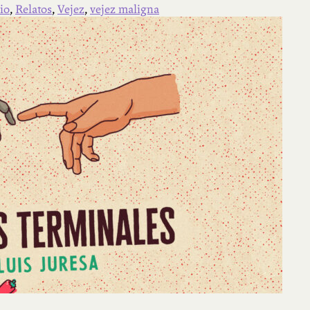
io
,
Relatos
,
Vejez
,
vejez maligna