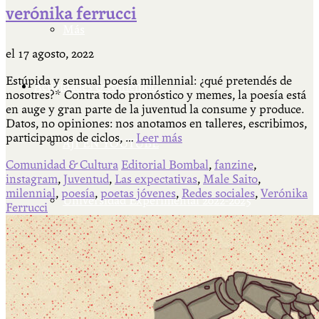
verónika ferrucci
Más
el
17 agosto, 2022
Estúpida y sensual poesía millennial: ¿qué pretendés de
Actividades & contenido
nosotres?* Contra todo pronóstico y memes, la poesía está
en auge y gran parte de la juventud la consume y produce.
Datos, no opiniones: nos anotamos en talleres, escribimos,
participamos de ciclos, …
Leer más
AJÍ EN YOUTUBE
Comunidad & Cultura
Editorial Bombal
,
fanzine
,
instagram
,
Juventud
,
Las expectativas
,
Male Saito
,
milennial
,
poesía
,
poetas jóvenes
,
Redes sociales
,
Verónika
Universidad Experimental 2022-2025
Ferrucci
Feria del Libro Venado Tuerto 2022-2025
Facultad Libre Venado Tuerto 1990-1994