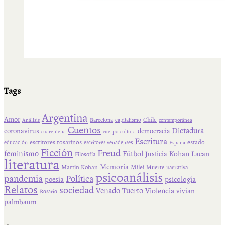
Tags
Argentina
Amor
Chile
Barcelona
capitalismo
Análisis
contemporánea
Cuentos
Dictadura
coronavirus
democracia
cuarentena
cuerpo
cultura
Escritura
escritores rosarinos
estado
educación
escritores venadenses
España
Ficción
Freud
feminismo
Fútbol
Kohan
Lacan
Justicia
Filosofía
literatura
Memoria
Martín Kohan
Milei
Muerte
narrativa
psicoanálisis
pandemia
Política
psicología
poesía
Relatos
sociedad
Venado Tuerto
Violencia
vivian
Rosario
palmbaum