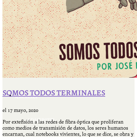
Cátedra Bailable 2018
Más
Ají Ediciones
SOMOS TODOS TERMINALES
Qué es Ají
el
17 mayo, 2020
ADHERITE!
Por extensión a las redes de fibra óptica que proliferan
como medios de transmisión de datos, los seres humanos
encarnan, cual notebooks vivientes, lo que se dice, se obra y