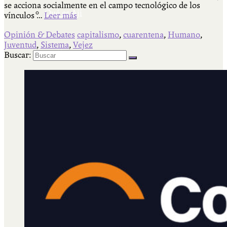
se acciona socialmente en el campo tecnológico de los
Qué es Ají
vínculos …
Leer más
Opinión & Debates
capitalismo
,
cuarentena
,
Humano
,
Juventud
,
Sistema
,
Vejez
Staff
Buscar: