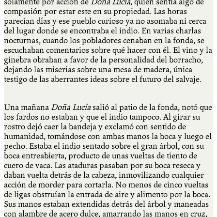
solamente por acción de
Doña Lucía
, quien sentía algo de
compasión por estar este en su propiedad. Las horas
parecían días y ese pueblo curioso ya no asomaba ni cerca
del lugar donde se encontraba el indio. En varias charlas
nocturnas, cuando los pobladores cenaban en la fonda, se
escuchaban comentarios sobre qué hacer con él. El vino y la
ginebra obraban a favor de la personalidad del borracho,
dejando las miserias sobre una mesa de madera, única
testigo de las aberrantes ideas sobre el futuro del salvaje.
Una mañana
Doña Lucía
salió al patio de la fonda, notó que
los fardos no estaban y que el indio tampoco. Al girar su
rostro dejó caer la bandeja y exclamó con sentido de
humanidad, tomándose con ambas manos la boca y luego el
pecho. Estaba el indio sentado sobre el gran árbol, con su
boca entreabierta, producto de unas vueltas de tiento de
cuero de vaca. Las ataduras pasaban por su boca reseca y
daban vuelta detrás de la cabeza, inmovilizando cualquier
acción de morder para cortarla. No menos de cinco vueltas
de ligas obstruían la entrada de aire y alimento por la boca.
Sus manos estaban extendidas detrás del árbol y maneadas
con alambre de acero dulce, amarrando las manos en cruz,