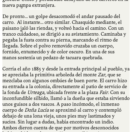
nueva pampa extranjera.
Qué es Ají
De pronto… un golpe desacomodó el andar pausado del
carro. Al instante… otro similar. Chasquido mediante, el
paisano jaló las riendas, y volteó hacia el camino. Con un
Staff
tranco cuidadoso, se dirigió a su avistamiento. Caminaba y
pegaba la fusta contra su pierna, marcando el ritmo de
llegada. Sobre el polvo removido cruzaba un cuerpo,
fornido, entumecido y de color oscuro. En una de sus
manos sostenía un pedazo de tacuara quebrada.
Corría el año 1885 y desde la entrada principal al pueblo, ya
se apreciaba la primitiva arboleda del monte
Zar
, que se
mezclaba con algunos ombúes de buen porte. El carro hizo
su entrada a la colonia, directamente al patio de servicio de
la fonda de
Urteaga
, ubicada frente a la plaza
Fair
. Con su
inconfundible silbido, llamó a la dueña que estaba sirviendo
unos guisos a dos vascos. A paso incómodo, el inmenso
cuerpo de
Doña Lucía
se aproximó al carro y contempló
debajo de una lona vieja, unos pies muy lastimados y
sucios. Sin lugar a dudas, había encontrado un indio.
Ambos dieron cuenta de que por motivos desconocidos