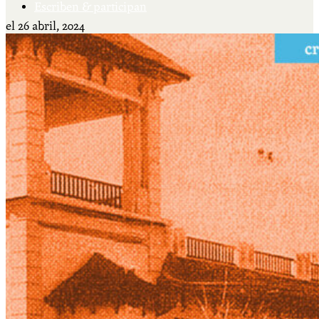
Escriben & participan
el
26 abril, 2024
Actualidad y sociedad
Educación
Literatura
Filosofía
Psicología