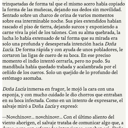
trinquetadas de forma tal que el mismo acero había copiado
la forma de las muñecas, dejando sus dedos sin movilidad.
Sentado sobre un charco de orina de varios momentos
sobre esa interminable noche. Sus pies extendidos habían
rascado el piso de tierra, dejando surcos y exponiendo a
carne viva la piel de los talones. Con su alma quebrada, la
lucha lo había extenuado de tal forma que su mirada era
solo una profunda y desesperada intención hacia
Doña
Lucía
. De forma rápida y con ayuda de unos pobladores, le
cortaron las ligas de cuero de su boca. En ese preciso
momento el indio intentó cerrarla, pero no pudo. Su
mandíbula había quedado trabada y acalambrada por el
ceñido de los cueros. Solo un quejido de lo profundo del
estómago asomaba.
Doña Lucía
inmersa en fragor, le mojó la cara con una
esponja, y con mucho cuidado le dio chorros que entraban
en su boca infectada. Como en un intento de expresarse, el
salvaje miró a Doña
Lucía
y expresó:
—Novchinovr… novchinovr… Con el último aliento del
viento aborigen, el salvaje trataba de comunicar algo que, a