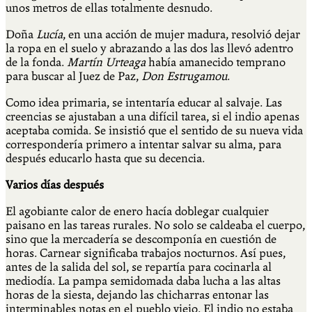
unos metros de ellas totalmente desnudo.
Doña
Lucía
, en una acción de mujer madura, resolvió dejar
la ropa en el suelo y abrazando a las dos las llevó adentro
de la fonda.
Martín Urteaga
había amanecido temprano
para buscar al Juez de Paz,
Don
Estrugamou
.
Como idea primaria, se intentaría educar al salvaje. Las
creencias se ajustaban a una difícil tarea, si el indio apenas
aceptaba comida. Se insistió que el sentido de su nueva vida
correspondería primero a intentar salvar su alma, para
después educarlo hasta que su decencia.
Varios días después
El agobiante calor de enero hacía doblegar cualquier
paisano en las tareas rurales. No solo se caldeaba el cuerpo,
sino que la mercadería se descomponía en cuestión de
horas. Carnear significaba trabajos nocturnos. Así pues,
antes de la salida del sol, se repartía para cocinarla al
mediodía. La pampa semidomada daba lucha a las altas
horas de la siesta, dejando las chicharras entonar las
interminables notas en el pueblo viejo. El indio no estaba