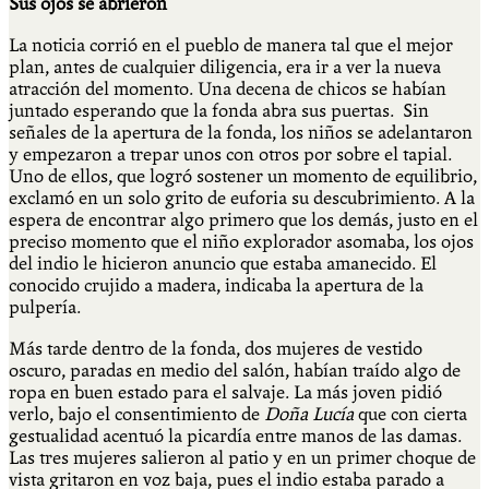
Sus ojos se abrieron
La noticia corrió en el pueblo de manera tal que el mejor
plan, antes de cualquier diligencia, era ir a ver la nueva
atracción del momento. Una decena de chicos se habían
juntado esperando que la fonda abra sus puertas. Sin
señales de la apertura de la fonda, los niños se adelantaron
y empezaron a trepar unos con otros por sobre el tapial.
Uno de ellos, que logró sostener un momento de equilibrio,
exclamó en un solo grito de euforia su descubrimiento. A la
espera de encontrar algo primero que los demás, justo en el
preciso momento que el niño explorador asomaba, los ojos
del indio le hicieron anuncio que estaba amanecido. El
conocido crujido a madera, indicaba la apertura de la
pulpería.
Más tarde dentro de la fonda, dos mujeres de vestido
oscuro, paradas en medio del salón, habían traído algo de
ropa en buen estado para el salvaje. La más joven pidió
verlo, bajo el consentimiento de
Doña Lucía
que con cierta
gestualidad acentuó la picardía entre manos de las damas.
Las tres mujeres salieron al patio y en un primer choque de
vista gritaron en voz baja, pues el indio estaba parado a