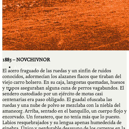
Cátedra Bailable 2018
Más
1885 – NOVCHIVNOR
Ají Ediciones
El acero fraguado de las ruedas y un sinfín de ruidos
conocidos, adormecían los alazanes flacos que tiraban del
viejo carro bolsero. En su caja, langostas quemadas, huesos
y trapos aseguraban alguna cuna de perros vagabundos. El
Qué es Ají
sendero custodiado por un ejército de motas casi
centenarias era paso obligado. El guadal ofuscaba las
ruedas y una nube de polvo se mezclaba con la niebla del
amanecer. Arriba, sentado en el banquillo, un cuerpo flojo y
ADHERITE!
encorvado. Un forastero, que no tenía más que lo puesto.
Labios resquebrajados y su lengua apenas humedecida de
ginebra. Único y perdurable desayuno de los carreros en la