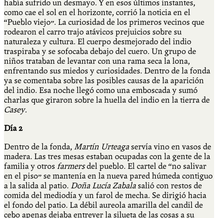
había sufrido un desmayo. Y en esos últimos instantes,
como cae el sol en el horizonte, corrió la noticia en el
“Pueblo viejo”. La curiosidad de los primeros vecinos que
rodearon el carro trajo atávicos prejuicios sobre su
naturaleza y cultura. El cuerpo desmejorado del indio
traspiraba y se sofocaba debajo del cuero. Un grupo de
niños trataban de levantar con una rama seca la lona,
enfrentando sus miedos y curiosidades. Dentro de la fonda
ya se comentaba sobre las posibles causas de la aparición
del indio. Esa noche llegó como una emboscada y sumó
charlas que giraron sobre la huella del indio en la tierra de
Casey.
Día 2
Dentro de la fonda,
Martín Urteaga
servía vino en vasos de
madera. Las tres mesas estaban ocupadas con la gente de la
familia y otros
farmers
del pueblo. El cartel de “no salivar
en el piso” se mantenía en la nueva pared húmeda contiguo
a la salida al patio.
Doña Lucía Zabala
salió con restos de
comida del mediodía y un farol de mecha. Se dirigió hacia
el fondo del patio. La débil aureola amarilla del candil de
cebo apenas dejaba entrever la silueta de las cosas a su