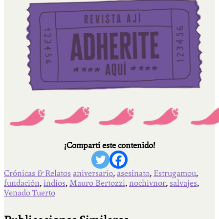
¡Compartí este contenido!
Crónicas & Relatos
aniversario
,
asesinato
,
Estrugamou
,
fundación
,
indios
,
Mauro Bertozzi
,
nochivnor
,
salvajes
,
Venado Tuerto