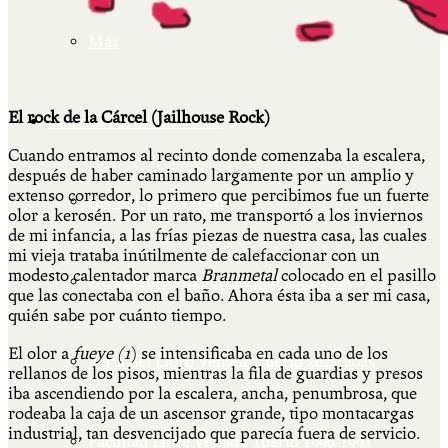
Más
El rock de la Cárcel (Jailhouse Rock)
Actividades & contenido
Cuando entramos al recinto donde comenzaba la escalera,
después de haber caminado largamente por un amplio y
extenso corredor, lo primero que percibimos fue un fuerte
AJÍ EN YOUTUBE
olor a kerosén. Por un rato, me transportó a los inviernos
de mi infancia, a las frías piezas de nuestra casa, las cuales
mi vieja trataba inútilmente de calefaccionar con un
modesto calentador marca
Branmetal
colocado en el pasillo
Universidad Experimental 2022-2025
que las conectaba con el baño. Ahora ésta iba a ser mi casa,
quién sabe por cuánto tiempo.
El olor a
fueye (1
) se intensificaba en cada uno de los
Feria del Libro Venado Tuerto 2022-2025
rellanos de los pisos, mientras la fila de guardias y presos
iba ascendiendo por la escalera, ancha, penumbrosa, que
rodeaba la caja de un ascensor grande, tipo montacargas
industrial, tan desvencijado que parecía fuera de servicio.
Facultad Libre Venado Tuerto 1990-1994