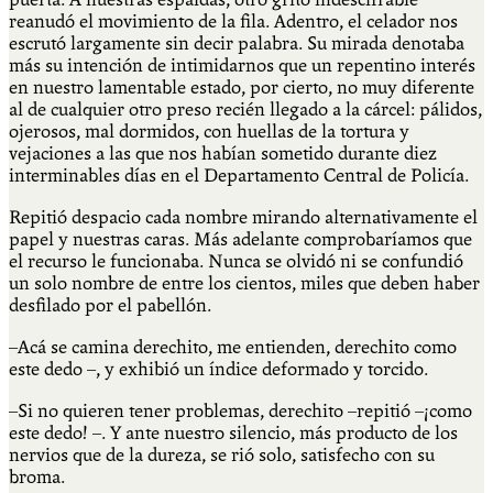
reanudó el movimiento de la fila. Adentro, el celador nos
escrutó largamente sin decir palabra. Su mirada denotaba
más su intención de intimidarnos que un repentino interés
en nuestro lamentable estado, por cierto, no muy diferente
al de cualquier otro preso recién llegado a la cárcel: pálidos,
ojerosos, mal dormidos, con huellas de la tortura y
vejaciones a las que nos habían sometido durante diez
interminables días en el Departamento Central de Policía.
Repitió despacio cada nombre mirando alternativamente el
papel y nuestras caras. Más adelante comprobaríamos que
el recurso le funcionaba. Nunca se olvidó ni se confundió
un solo nombre de entre los cientos, miles que deben haber
desfilado por el pabellón.
–Acá se camina derechito, me entienden, derechito como
este dedo –, y exhibió un índice deformado y torcido.
–Si no quieren tener problemas, derechito –repitió –¡como
este dedo! –. Y ante nuestro silencio, más producto de los
nervios que de la dureza, se rió solo, satisfecho con su
broma.