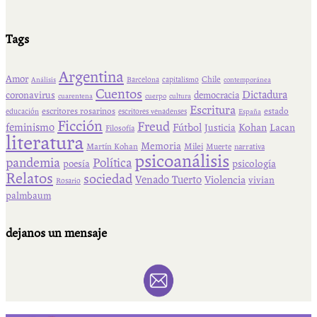
Tags
Argentina
Amor
Chile
Barcelona
capitalismo
Análisis
contemporánea
Cuentos
Dictadura
coronavirus
democracia
cuarentena
cuerpo
cultura
Escritura
escritores rosarinos
estado
educación
escritores venadenses
España
Ficción
Freud
feminismo
Fútbol
Kohan
Lacan
Justicia
Filosofía
literatura
Memoria
Martín Kohan
Milei
Muerte
narrativa
psicoanálisis
pandemia
Política
psicología
poesía
Relatos
sociedad
Venado Tuerto
Violencia
vivian
Rosario
palmbaum
dejanos un mensaje