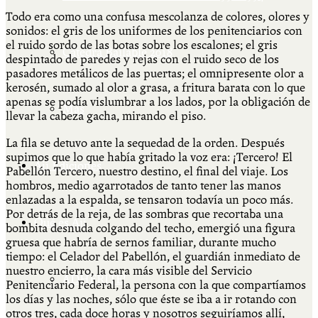
Todo era como una confusa mescolanza de colores, olores y
sonidos: el gris de los uniformes de los penitenciarios con
el ruido sordo de las botas sobre los escalones; el gris
Cátedra Bailable 2018
despintado de paredes y rejas con el ruido seco de los
pasadores metálicos de las puertas; el omnipresente olor a
kerosén, sumado al olor a grasa, a fritura barata con lo que
apenas se podía vislumbrar a los lados, por la obligación de
Más
llevar la cabeza gacha, mirando el piso.
La fila se detuvo ante la sequedad de la orden. Después
supimos que lo que había gritado la voz era: ¡Tercero! El
Ají Ediciones
Pabellón Tercero, nuestro destino, el final del viaje. Los
hombros, medio agarrotados de tanto tener las manos
enlazadas a la espalda, se tensaron todavía un poco más.
Por detrás de la reja, de las sombras que recortaba una
Qué es Ají
bombita desnuda colgando del techo, emergió una figura
gruesa que habría de sernos familiar, durante mucho
tiempo: el Celador del Pabellón, el guardián inmediato de
nuestro encierro, la cara más visible del Servicio
ADHERITE!
Penitenciario Federal, la persona con la que compartíamos
los días y las noches, sólo que éste se iba a ir rotando con
otros tres, cada doce horas y nosotros seguiríamos allí,