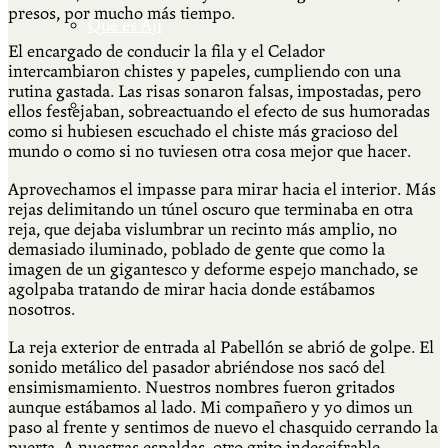
presos, por mucho más tiempo.
Qué es Ají
El encargado de conducir la fila y el Celador
intercambiaron chistes y papeles, cumpliendo con una
rutina gastada. Las risas sonaron falsas, impostadas, pero
Staff
ellos festejaban, sobreactuando el efecto de sus humoradas
como si hubiesen escuchado el chiste más gracioso del
mundo o como si no tuviesen otra cosa mejor que hacer.
Aprovechamos el impasse para mirar hacia el interior. Más
rejas delimitando un túnel oscuro que terminaba en otra
reja, que dejaba vislumbrar un recinto más amplio, no
demasiado iluminado, poblado de gente que como la
imagen de un gigantesco y deforme espejo manchado, se
agolpaba tratando de mirar hacia donde estábamos
nosotros.
La reja exterior de entrada al Pabellón se abrió de golpe. El
sonido metálico del pasador abriéndose nos sacó del
ensimismamiento. Nuestros nombres fueron gritados
aunque estábamos al lado. Mi compañero y yo dimos un
paso al frente y sentimos de nuevo el chasquido cerrando la
puerta. A nuestras espaldas, otro grito indescifrable