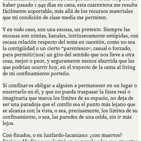
haber pasado 1.949 días en cana, esta cuarentena me resulta
fácilmente soportable, más allá de los recursos materiales
que mi condición de clase media me permiten.
Y en todo caso, son una excusa, un pretexto. Siempre las
excusas son nimias, banales, intrínsecamente estúpidas, con
escasa relación respecto del tema en cuestión, como no sea
la contigüidad o un cierto “parentesco”, casual o forzado,
para permitir(nos) un giro del sentido que nos lleve a otra
cosa, mejor o peor, y seguramente menos aburrida que las
que podrían ocurrir hoy, en el trayecto de la cama al living
de mi confinamiento porteño.
Si
confinar
es obligar a alguien a permanecer en un lugar o
encerrarlo en él, y que no pueda traspasar la línea real o
imaginaria que marca los límites de su espacio, no deja de
ser una paradoja que el
confín
sea el punto más lejano que
se alcanza con la vista, o sea, precisamente, los límites de su
confinamiento, o sea, las paredes de una celda, sin ir más
lejos.
Con-finados, o en lunfardo-lacaniano: ¿con muertos?