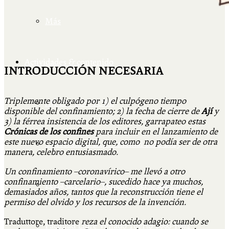
Más
Actividades & contenido
INTRODUCCIÓN NECESARIA
Triplemente obligado por 1) el culpógeno tiempo
AJÍ EN YOUTUBE
disponible del confinamiento; 2) la fecha de cierre de
Ají
y
3) la férrea insistencia de los editores, garrapateo estas
Crónicas de los confines
para incluir en el lanzamiento de
este nuevo espacio digital, que, como no podía ser de otra
Universidad Experimental 2022-2025
manera, celebro entusiasmado.
Un confinamiento –coronavírico– me llevó a otro
confinamiento –carcelario–, sucedido hace ya muchos,
Feria del Libro Venado Tuerto 2022-2025
demasiados años, tantos que la reconstrucción tiene el
permiso del olvido y los recursos de la invención.
Traduttore, traditore
reza el conocido adagio: cuando se
Facultad Libre Venado Tuerto 1990-1994