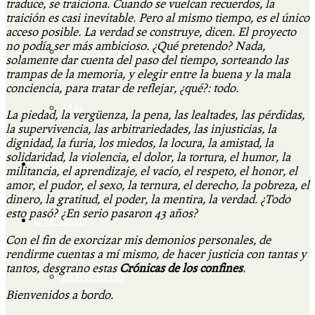
traduce, se traiciona. Cuando se vuelcan recuerdos, la
traición es casi inevitable. Pero al mismo tiempo, es el único
acceso posible. La verdad se construye, dicen. El proyecto
no podía ser más ambicioso. ¿Qué pretendo? Nada,
Cátedra Bailable 2018
solamente dar cuenta del paso del tiempo, sorteando las
trampas de la memoria, y elegir entre la buena y la mala
conciencia, para tratar de reflejar, ¿qué?: todo.
Más
La piedad, la vergüenza, la pena, las lealtades, las pérdidas,
la supervivencia, las arbitrariedades, las injusticias, la
dignidad, la furia, los miedos, la locura, la amistad, la
solidaridad, la violencia, el dolor, la tortura, el humor, la
Ají Ediciones
militancia, el aprendizaje, el vacío, el respeto, el honor, el
amor, el pudor, el sexo, la ternura, el derecho, la pobreza, el
dinero, la gratitud, el poder, la mentira, la verdad. ¿Todo
esto pasó? ¿En serio pasaron 43 años?
Qué es Ají
Con el fin de exorcizar mis demonios personales, de
rendirme cuentas a mí mismo, de hacer justicia con tantas y
tantos, desgrano estas
Crónicas de los confines
.
ADHERITE!
Bienvenidos a bordo.