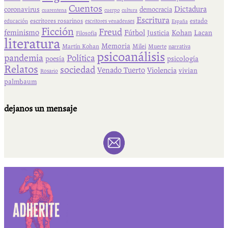
Cuentos
Dictadura
coronavirus
democracia
cuarentena
cuerpo
cultura
Escritura
escritores rosarinos
estado
educación
escritores venadenses
España
Ficción
Freud
feminismo
Fútbol
Kohan
Lacan
Justicia
Filosofía
literatura
Memoria
Martín Kohan
Milei
Muerte
narrativa
psicoanálisis
pandemia
Política
psicología
poesía
Relatos
sociedad
Venado Tuerto
Violencia
vivian
Rosario
palmbaum
dejanos un mensaje