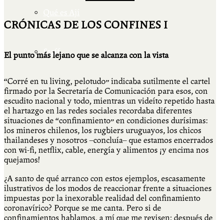
Qué es Ají
CRÓNICAS DE LOS CONFINES I
Staff
El punto más lejano que se alcanza con la vista
“Corré en tu living, pelotudo” indicaba sutilmente el cartel
firmado por la Secretaría de Comunicación para esos, con
escudito nacional y todo, mientras un videíto repetido hasta
el hartazgo en las redes sociales recordaba diferentes
situaciones de “confinamiento” en condiciones durísimas:
los mineros chilenos, los rugbiers uruguayos, los chicos
thailandeses y nosotros –concluía– que estamos encerrados
con wi-fi, netflix, cable, energía y alimentos ¡y encima nos
quejamos!
¿A santo de qué arranco con estos ejemplos, escasamente
ilustrativos de los modos de reaccionar frente a situaciones
impuestas por la inexorable realidad del confinamiento
coronavírico? Porque se me canta. Pero si de
confinamientos hablamos, a mí que me revisen: después de