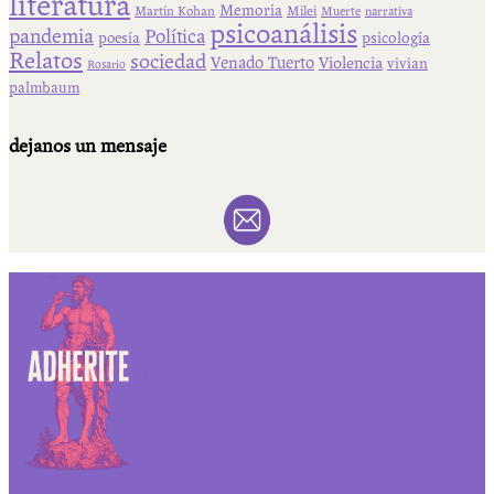
literatura
Memoria
Martín Kohan
Milei
Muerte
narrativa
psicoanálisis
pandemia
Política
psicología
poesía
Relatos
sociedad
Venado Tuerto
Violencia
vivian
Rosario
palmbaum
dejanos un mensaje