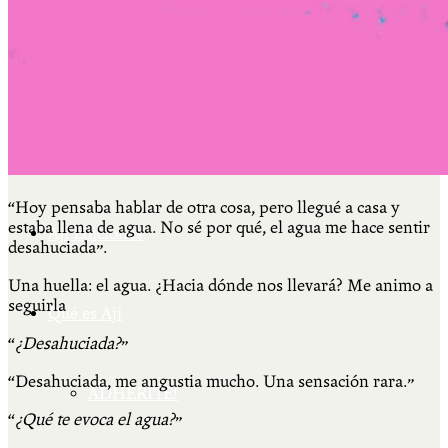
Cátedra Bailable 2018
Más
“Hoy pensaba hablar de otra cosa, pero llegué a casa y
estaba llena de agua. No sé por qué, el agua me hace sentir
Ají Ediciones
desahuciada”.
Una huella: el agua. ¿Hacia dónde nos llevará? Me animo a
seguirla
Qué es Ají
“
¿Desahuciada?
”
“Desahuciada, me angustia mucho. Una sensación rara.”
ADHERITE!
“
¿Qué te evoca el agua?
”