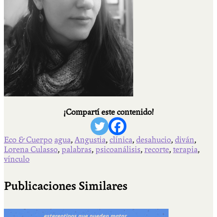
¡Compartí este contenido!
Eco & Cuerpo
agua
,
Angustia
,
clínica
,
desahucio
,
diván
,
Lorena Culasso
,
palabras
,
psicoanálisis
,
recorte
,
terapia
,
vínculo
Publicaciones Similares