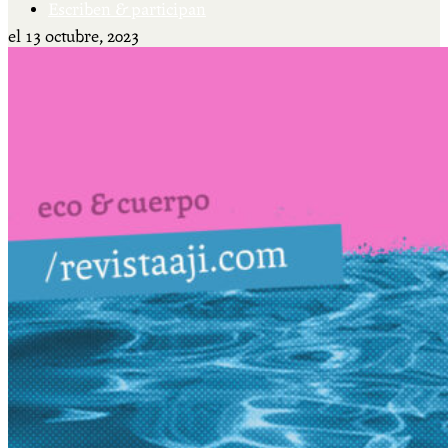
Escriben & participan
el
13 octubre, 2023
Actualidad y sociedad
Educación
Literatura
Filosofía
Psicología