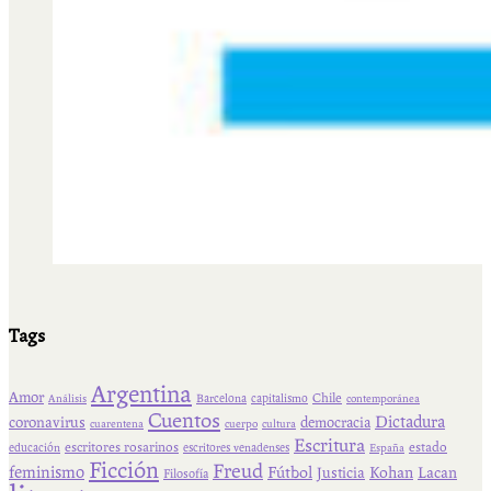
Tags
Argentina
Amor
Chile
Barcelona
capitalismo
Análisis
contemporánea
Cuentos
Dictadura
coronavirus
democracia
cuarentena
cuerpo
cultura
Escritura
escritores rosarinos
estado
educación
escritores venadenses
España
Ficción
Freud
feminismo
Fútbol
Kohan
Lacan
Justicia
Filosofía