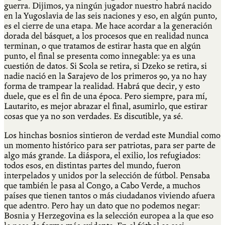
guerra. Dijimos, ya ningún jugador nuestro habrá nacido
en la Yugoslavia de las seis naciones y eso, en algún punto,
es el cierre de una etapa. Me hace acordar a la generación
dorada del básquet, a los procesos que en realidad nunca
terminan, o que tratamos de estirar hasta que en algún
punto, el final se presenta como innegable: ya es una
cuestión de datos. Si Scola se retira, si Dzeko se retira, si
nadie nació en la Sarajevo de los primeros 90, ya no hay
forma de trampear la realidad. Habrá que decir, y esto
duele, que es el fin de una época. Pero siempre, para mí,
Lautarito, es mejor abrazar el final, asumirlo, que estirar
cosas que ya no son verdades. Es discutible, ya sé.
Los hinchas bosnios sintieron de verdad este Mundial como
un momento histórico para ser patriotas, para ser parte de
algo más grande. La diáspora, el exilio, los refugiados:
todos esos, en distintas partes del mundo, fueron
interpelados y unidos por la selección de fútbol. Pensaba
que también le pasa al Congo, a Cabo Verde, a muchos
países que tienen tantos o más ciudadanos viviendo afuera
que adentro. Pero hay un dato que no podemos negar:
Bosnia y Herzegovina es la selección europea a la que eso