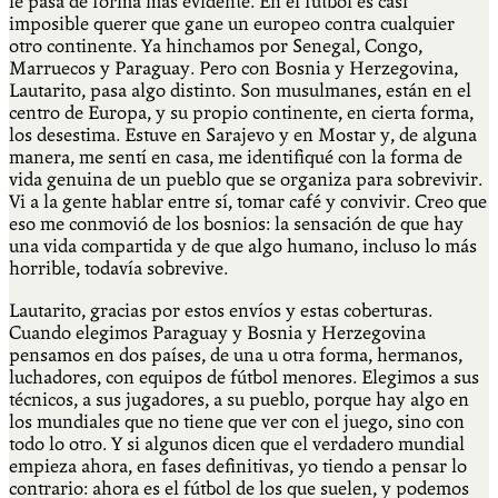
le pasa de forma más evidente. En el fútbol es casi
imposible querer que gane un europeo contra cualquier
otro continente. Ya hinchamos por Senegal, Congo,
Marruecos y Paraguay. Pero con Bosnia y Herzegovina,
Lautarito, pasa algo distinto. Son musulmanes, están en el
centro de Europa, y su propio continente, en cierta forma,
los desestima. Estuve en Sarajevo y en Mostar y, de alguna
manera, me sentí en casa, me identifiqué con la forma de
vida genuina de un pueblo que se organiza para sobrevivir.
Vi a la gente hablar entre sí, tomar café y convivir. Creo que
eso me conmovió de los bosnios: la sensación de que hay
una vida compartida y de que algo humano, incluso lo más
horrible, todavía sobrevive.
Lautarito, gracias por estos envíos y estas coberturas.
Cuando elegimos Paraguay y Bosnia y Herzegovina
pensamos en dos países, de una u otra forma, hermanos,
luchadores, con equipos de fútbol menores. Elegimos a sus
técnicos, a sus jugadores, a su pueblo, porque hay algo en
los mundiales que no tiene que ver con el juego, sino con
todo lo otro. Y si algunos dicen que el verdadero mundial
empieza ahora, en fases definitivas, yo tiendo a pensar lo
contrario: ahora es el fútbol de los que suelen, y podemos