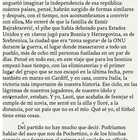
angustió imaginar la independencia de esa república:
cuántos países, pensé, habrán surgido de formas similares
y después, con el tiempo, nos acostumbramos a convivir
con ellos. Me enteré de que la familia de Esmir
Cátedra Bailable 2018
Bajraktarević, el pibe que había debutado para Estados
Unidos y en 16avos jugó para Bosnia y Herzegovina, es de
Srebrenica, la ciudad que era “zona segura” de la ONU
durante la guerra, el lugar donde masacraron a todo un
Más
pueblo, más de ocho mil personas fusiladas en un par de
días. Pensé en todo eso, en este viaje que para los bosnios
empezó hace tiempo, con las eliminatorias y el primer
lugar del grupo que se nos escapó en la última fecha, pero
Ají Ediciones
también en marzo en Cardiff, y en casa, contra Italia, la
victoria más importante de nuestra historia. Ese ciclo, en las
lágrimas de nuestros jugadores, de nuestro ídolo y
entrenador, estaban. Y yo, Lauti, que acababa de festejar el
Qué es Ají
cumple de mi novia, me senté en la silla y lloré, a la
distancia, por un país que no es el mío. Qué sé yo, el fútbol
tiene estas cosas.
ADHERITE!
Del partido no hay mucho que decir. Podríamos
hablar del asco que nos da Pochettino, o de los hinchas
yanquis que festejaron el primer gol anulado en offside