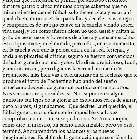
durante cuatro o cinco minutos porque sabemos que no
Qué es Ají
miran ni entienden el fútbol, solo tienen plata y estar ahí
queda bien, mirarse en las pantallas y decirle a sus amigos
y compañeros de trabajo estuve en la cancha viendo soccer
viva uesei, y los compañeros dicen uo uoo, uesei y saltan al
Staff
grito de uesei uesei y lo vemos de afuera y pensamos cómo
estos tipos manejan el mundo, pero ellos, en ese momento,
en la cancha ven que la pelota entra en la red, festejan, y
andá a explicarles el offside, seguro se fueron convencidos
de haber ganado por más goles. Me dirás prejuicioso, Lauti,
y tendrás razón, pero digamos la verdad: no me dirás
prejuicioso, más bien vas a profundizar en el rechazo que te
produce el forro de Pochettino hablando del sueño
americano después de ganar un partido contra nosotros.
Nos sentimos responsables, sí. Nos supimos en algún
punto no tan lejos de la gloria: no estuvimos cerca de ganar,
pero a la vez, si ganábamos… Qué decirte Lauti querido, el
fútbol genera eso, soñar con lo imposible y a la vez
comprobar, en un rato, si se pudo o no. Será una utopía,
como dice tu maestro, un sueño inalcanzable, pero ya está,
terminó. Ahora vendrán los balances y las nuevas
imaginaciones. Es el fin de la generación que se crió en la