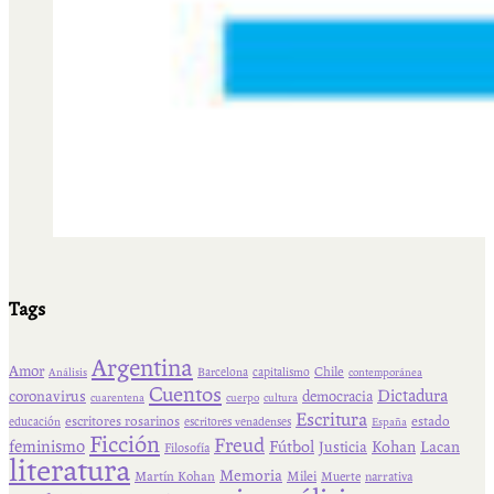
Tags
Argentina
Amor
Chile
Barcelona
capitalismo
Análisis
contemporánea
Cuentos
Dictadura
coronavirus
democracia
cuarentena
cuerpo
cultura
Escritura
escritores rosarinos
estado
educación
escritores venadenses
España
Ficción
Freud
feminismo
Fútbol
Kohan
Lacan
Justicia
Filosofía
literatura
Memoria
Martín Kohan
Milei
Muerte
narrativa