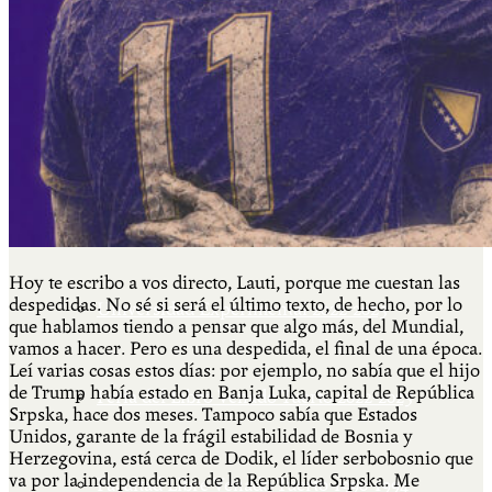
Más
Actividades & contenido
AJÍ EN YOUTUBE
Hoy te escribo a vos directo, Lauti, porque me cuestan las
despedidas. No sé si será el último texto, de hecho, por lo
Universidad Experimental 2022-2025
que hablamos tiendo a pensar que algo más, del Mundial,
vamos a hacer. Pero es una despedida, el final de una época.
Leí varias cosas estos días: por ejemplo, no sabía que el hijo
de Trump había estado en Banja Luka, capital de República
Feria del Libro Venado Tuerto 2022-2025
Srpska, hace dos meses. Tampoco sabía que Estados
Unidos, garante de la frágil estabilidad de Bosnia y
Herzegovina, está cerca de Dodik, el líder serbobosnio que
va por la independencia de la República Srpska. Me
Facultad Libre Venado Tuerto 1990-1994