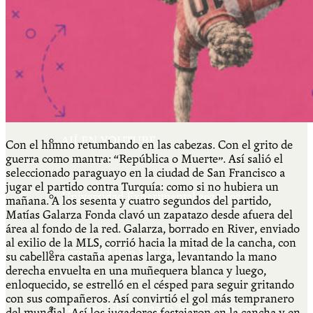
Más
Actividades & contenido
AJÍ EN YOUTUBE
Con el himno retumbando en las cabezas. Con el grito de
guerra como mantra: “República o Muerte”. Así salió el
seleccionado paraguayo en la ciudad de San Francisco a
jugar el partido contra Turquía: como si no hubiera un
Universidad Experimental 2022-2025
mañana. A los sesenta y cuatro segundos del partido,
Matías Galarza Fonda clavó un zapatazo desde afuera del
área al fondo de la red. Galarza, borrado en River, enviado
al exilio de la MLS, corrió hacia la mitad de la cancha, con
Feria del Libro Venado Tuerto 2022-2025
su cabellera castaña apenas larga, levantando la mano
derecha envuelta en una muñequera blanca y luego,
enloquecido, se estrelló en el césped para seguir gritando
con sus compañeros. Así convirtió el gol más tempranero
Facultad Libre Venado Tuerto 1990-1994
del mundial. Así los jugadores festejaron en la cancha y en