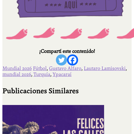
¡Compartí este contenido!
Mundial 2026
Fútbol
,
Gustavo Alfaro
,
Lautaro Lamisovski
,
mundial 2026
,
Turquía
,
Ypacaraí
Publicaciones Similares