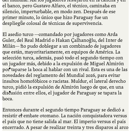
el banco, pero Gustavo Alfaro, el técnico, caminaba en
silencio, imperturbable, en modo zen. Después de ese
primer minuto, lo único que hizo Paraguay fue un
Cátedra Bailable 2018
despliegue colosal de técnicas de supervivencia.
El asedio turco —comandado por jugadores como Arda
Guler, del Real Madrid o Hakan Çalhanoğlu, del Inter de
Más
Milán— no pudo doblegar a un combinado de jugadores
que están, mayoritariamente, en equipos de América. La
selección turca, además, pasó todo el segundo tiempo con
un jugador más, debido a la expulsión de Miguel Almirón
Ají Ediciones
por taparse la boca al hablar con un rival. Esta es una de las
novedades del reglamento del Mundial 2026, para evitar
insultos homofóbicos o racistas. Muldur, el lateral derecho
turco, pidió la expulsión de Almirón luego de que, en una
Qué es Ají
discusión entre ellos, el jugador de Paraguay se tapara la
boca.
Entonces durante el segundo tiempo Paraguay se dedicó a
ADHERITE!
resistir el embate otomano. La nación conquistadora versus
el país que no tiene salida al mar. El imperio versus el país
encerrado. A pesar de realizar treinta y tres disparos al arco