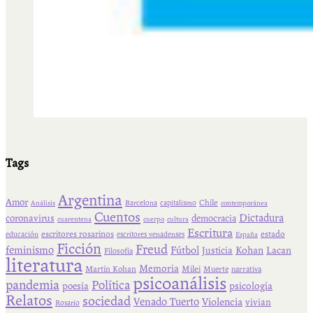
Tags
Argentina
Amor
Chile
Barcelona
capitalismo
Análisis
contemporánea
Cuentos
Dictadura
coronavirus
democracia
cuarentena
cuerpo
cultura
Escritura
escritores rosarinos
estado
educación
escritores venadenses
España
Ficción
Freud
feminismo
Fútbol
Kohan
Lacan
Justicia
Filosofía
literatura
Memoria
Martín Kohan
Milei
Muerte
narrativa
psicoanálisis
pandemia
Política
psicología
poesía
Relatos
sociedad
Venado Tuerto
Violencia
vivian
Rosario