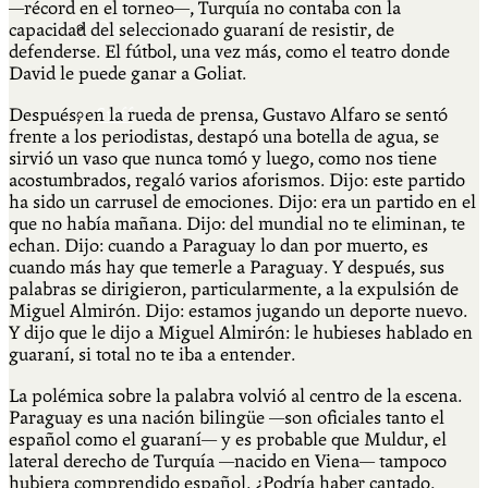
—récord en el torneo—, Turquía no contaba con la
Qué es Ají
capacidad del seleccionado guaraní de resistir, de
defenderse. El fútbol, una vez más, como el teatro donde
David le puede ganar a Goliat.
Después, en la rueda de prensa, Gustavo Alfaro se sentó
Staff
frente a los periodistas, destapó una botella de agua, se
sirvió un vaso que nunca tomó y luego, como nos tiene
acostumbrados, regaló varios aforismos. Dijo: este partido
ha sido un carrusel de emociones. Dijo: era un partido en el
que no había mañana. Dijo: del mundial no te eliminan, te
echan. Dijo: cuando a Paraguay lo dan por muerto, es
cuando más hay que temerle a Paraguay. Y después, sus
palabras se dirigieron, particularmente, a la expulsión de
Miguel Almirón. Dijo: estamos jugando un deporte nuevo.
Y dijo que le dijo a Miguel Almirón: le hubieses hablado en
guaraní, si total no te iba a entender.
La polémica sobre la palabra volvió al centro de la escena.
Paraguay es una nación bilingüe —son oficiales tanto el
español como el guaraní— y es probable que Muldur, el
lateral derecho de Turquía —nacido en Viena— tampoco
hubiera comprendido español. ¿Podría haber cantado,