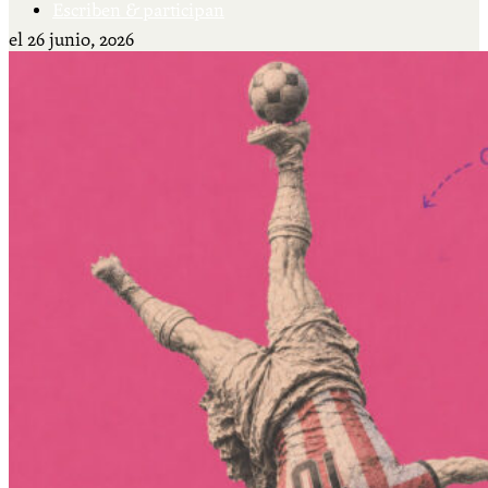
Escriben & participan
el
26 junio, 2026
Actualidad y sociedad
Educación
Literatura
Filosofía
Psicología