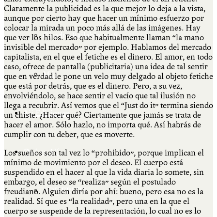
Claramente la publicidad es la que mejor lo deja a la vista,
aunque por cierto hay que hacer un mínimo esfuerzo por
colocar la mirada un poco más allá de las imágenes. Hay
Cátedra Bailable 2018
que ver los hilos. Eso que habitualmente llaman “la mano
invisible del mercado” por ejemplo. Hablamos del mercado
capitalista, en el que el fetiche es el dinero. El amor, en todo
caso, ofrece de pantalla (publicitaria) una idea de tal sentir
Más
que en verdad le pone un velo muy delgado al objeto fetiche
que está por detrás, que es el dinero. Pero, a su vez,
envolviéndolo, se hace sentir el vacío que tal ilusión no
llega a recubrir. Así vemos que el “Just do it” termina siendo
Ají Ediciones
un chiste. ¿Hacer qué? Ciertamente que jamás se trata de
hacer el amor. Sólo hazlo, no importa qué. Así habrás de
cumplir con tu deber, que es moverte.
Qué es Ají
Los sueños son tal vez lo “prohibido”, porque implican el
mínimo de movimiento por el deseo. El cuerpo está
suspendido en el hacer al que la vida diaria lo somete, sin
embargo, el deseo se “realiza” según el postulado
ADHERITE!
freudiano. Alguien diría por ahí: bueno, pero esa no es la
realidad. Sí que es “la realidad”, pero una en la que el
cuerpo se suspende de la representación, lo cual no es lo