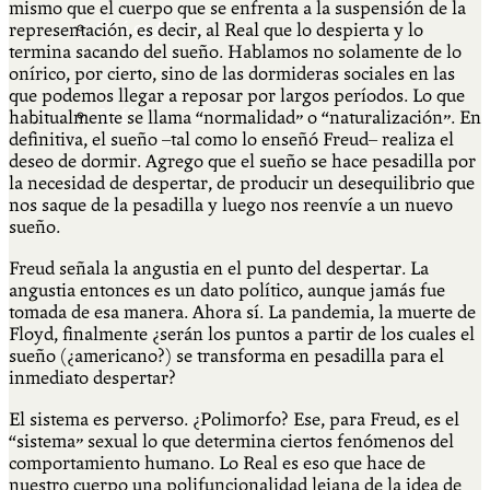
mismo que el cuerpo que se enfrenta a la suspensión de la
Qué es Ají
representación, es decir, al Real que lo despierta y lo
termina sacando del sueño. Hablamos no solamente de lo
onírico, por cierto, sino de las dormideras sociales en las
que podemos llegar a reposar por largos períodos. Lo que
Staff
habitualmente se llama “normalidad” o “naturalización”. En
definitiva, el sueño –tal como lo enseñó Freud– realiza el
deseo de dormir. Agrego que el sueño se hace pesadilla por
la necesidad de despertar, de producir un desequilibrio que
nos saque de la pesadilla y luego nos reenvíe a un nuevo
sueño.
Freud señala la angustia en el punto del despertar. La
angustia entonces es un dato político, aunque jamás fue
tomada de esa manera. Ahora sí. La pandemia, la muerte de
Floyd, finalmente ¿serán los puntos a partir de los cuales el
sueño (¿americano?) se transforma en pesadilla para el
inmediato despertar?
El sistema es perverso. ¿Polimorfo? Ese, para Freud, es el
“sistema” sexual lo que determina ciertos fenómenos del
comportamiento humano. Lo Real es eso que hace de
nuestro cuerpo una polifuncionalidad lejana de la idea de