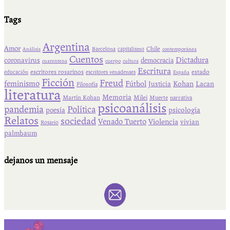
Tags
Argentina
Amor
Chile
Barcelona
capitalismo
Análisis
contemporánea
Cuentos
Dictadura
coronavirus
democracia
cuarentena
cuerpo
cultura
Escritura
escritores rosarinos
estado
educación
escritores venadenses
España
Ficción
Freud
feminismo
Fútbol
Kohan
Lacan
Justicia
Filosofía
literatura
Memoria
Martín Kohan
Milei
Muerte
narrativa
psicoanálisis
pandemia
Política
psicología
poesía
Relatos
sociedad
Venado Tuerto
Violencia
vivian
Rosario
palmbaum
dejanos un mensaje