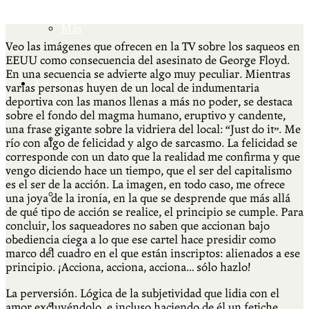
Más
Veo las imágenes que ofrecen en la TV sobre los saqueos en
EEUU como consecuencia del asesinato de George Floyd.
En una secuencia se advierte algo muy peculiar. Mientras
Actividades & contenido
varias personas huyen de un local de indumentaria
deportiva con las manos llenas a más no poder, se destaca
sobre el fondo del magma humano, eruptivo y candente,
una frase gigante sobre la vidriera del local: “Just do it”. Me
AJÍ EN YOUTUBE
río con algo de felicidad y algo de sarcasmo. La felicidad se
corresponde con un dato que la realidad me confirma y que
vengo diciendo hace un tiempo, que el ser del capitalismo
es el ser de la acción. La imagen, en todo caso, me ofrece
Universidad Experimental 2022-2025
una joya de la ironía, en la que se desprende que más allá
de qué tipo de acción se realice, el principio se cumple. Para
concluir, los saqueadores no saben que accionan bajo
obediencia ciega a lo que ese cartel hace presidir como
Feria del Libro Venado Tuerto 2022-2025
marco del cuadro en el que están inscriptos: alienados a ese
principio. ¡Acciona, acciona, acciona… sólo hazlo!
La perversión. Lógica de la subjetividad que lidia con el
Facultad Libre Venado Tuerto 1990-1994
amor excluyéndolo, e incluso haciendo de él un fetiche.