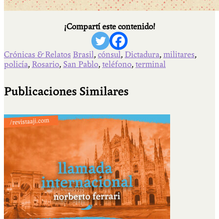
¡Compartí este contenido!
Crónicas & Relatos
Brasil
,
cónsul
,
Dictadura
,
militares
,
policía
,
Rosario
,
San Pablo
,
teléfono
,
terminal
Publicaciones Similares