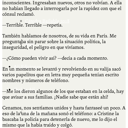
inconscientes. Ingresaban nuevos, otros no volvían. A ella
no habían llegado a interrogarla por la rapidez con que el
cónsul reclamó.
Cátedra Bailable 2018
—Terrible. Terrible —repetía.
También hablamos de nosotros, de su vida en París. Me
preguntaba sin parar sobre la situación política, la
Más
inseguridad, el peligro en que vivíamos.
—¿Cómo pueden vivir así? —decía a cada momento.
Ají Ediciones
En un momento se levantó y revolviendo en su valija sacó
varios papelitos que en letra muy pequeña tenían escrito
nombres y números de teléfono.
Qué es Ají
—Me los dieron algunos de los que estaban en la celda, hay
que avisar a sus familias. ¡Nadie sabe que están ahí!
Cenamos, nos sentíamos unidos y hasta fantaseé un poco. A
ADHERITE!
eso de la una de la mañana sonó el teléfono: a Cristine la
buscaba la policía para detenerla de nuevo, me lo dijo el
mismo que la había traído y colgó.