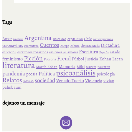
Tags
Argentina
Amor
Chile
Barcelona
capitalismo
Análisis
contemporánea
Cuentos
Dictadura
coronavirus
democracia
cuarentena
cuerpo
cultura
Escritura
escritores rosarinos
estado
educación
escritores venadenses
España
Ficción
Freud
feminismo
Fútbol
Kohan
Lacan
Justicia
Filosofía
literatura
Memoria
Martín Kohan
Milei
Muerte
narrativa
psicoanálisis
pandemia
Política
psicología
poesía
Relatos
sociedad
Venado Tuerto
Violencia
vivian
Rosario
palmbaum
dejanos un mensaje