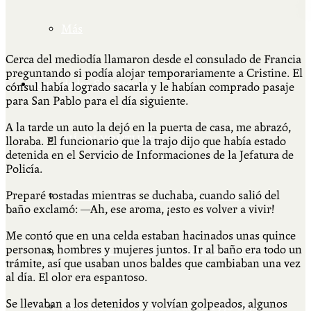
Más
Cerca del mediodía llamaron desde el consulado de Francia
preguntando si podía alojar temporariamente a Cristine. El
Actividades & contenido
cónsul había logrado sacarla y le habían comprado pasaje
para San Pablo para el día siguiente.
A la tarde un auto la dejó en la puerta de casa, me abrazó,
AJÍ EN YOUTUBE
lloraba. El funcionario que la trajo dijo que había estado
detenida en el Servicio de Informaciones de la Jefatura de
Policía.
Preparé tostadas mientras se duchaba, cuando salió del
Universidad Experimental 2022-2025
baño exclamó: —Ah, ese aroma, ¡esto es volver a vivir!
Me contó que en una celda estaban hacinados unas quince
personas, hombres y mujeres juntos. Ir al baño era todo un
Feria del Libro Venado Tuerto 2022-2025
trámite, así que usaban unos baldes que cambiaban una vez
al día. El olor era espantoso.
Se llevaban a los detenidos y volvían golpeados, algunos
Facultad Libre Venado Tuerto 1990-1994