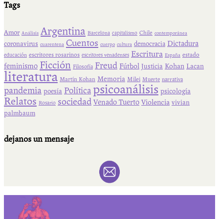
Tags
Argentina
Amor
Chile
Barcelona
capitalismo
Análisis
contemporánea
Cuentos
Dictadura
coronavirus
democracia
cuarentena
cuerpo
cultura
Escritura
escritores rosarinos
estado
educación
escritores venadenses
España
Ficción
Freud
feminismo
Fútbol
Kohan
Lacan
Justicia
Filosofía
literatura
Memoria
Martín Kohan
Milei
Muerte
narrativa
psicoanálisis
pandemia
Política
psicología
poesía
Relatos
sociedad
Venado Tuerto
Violencia
vivian
Rosario
palmbaum
dejanos un mensaje