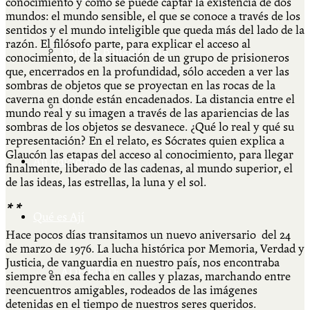
conocimiento y cómo se puede captar la existencia de dos
mundos: el mundo sensible, el que se conoce a través de los
sentidos y el mundo inteligible que queda más del lado de la
razón. El filósofo parte, para explicar el acceso al
Cátedra Bailable 2018
conocimiento, de la situación de un grupo de prisioneros
que, encerrados en la profundidad, sólo acceden a ver las
sombras de objetos que se proyectan en las rocas de la
caverna en donde están encadenados. La distancia entre el
Más
mundo real y su imagen a través de las apariencias de las
sombras de los objetos se desvanece. ¿Qué lo real y qué su
representación? En el relato, es Sócrates quien explica a
Glaucón las etapas del acceso al conocimiento, para llegar
Ají Ediciones
finalmente, liberado de las cadenas, al mundo superior, el
de las ideas, las estrellas, la luna y el sol.
* *
Qué es Ají
Hace pocos días transitamos un nuevo aniversario del 24
de marzo de 1976. La lucha histórica por Memoria, Verdad y
Justicia, de vanguardia en nuestro país, nos encontraba
ADHERITE!
siempre en esa fecha en calles y plazas, marchando entre
reencuentros amigables, rodeados de las imágenes
detenidas en el tiempo de nuestros seres queridos.