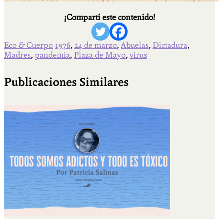
¡Compartí este contenido!
Eco & Cuerpo
1976
,
24 de marzo
,
Abuelas
,
Dictadura
,
Madres
,
pandemia
,
Plaza de Mayo
,
virus
Publicaciones Similares