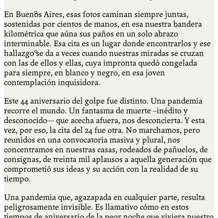
Qué es Ají
En Buenos Aires, esas fotos caminan siempre juntas,
sostenidas por cientos de manos, en esa nuestra bandera
kilométrica que aúna sus paños en un solo abrazo
interminable. Esa cita es un lugar donde encontrarlos y ese
Staff
hallazgo se da a veces cuando nuestras miradas se cruzan
con las de ellos y ellas, cuya impronta quedó congelada
para siempre, en blanco y negro, en esa joven
contemplación inquisidora.
Este 44 aniversario del golpe fue distinto. Una pandemia
recorre el mundo. Un fantasma de muerte –inédito y
desconocido— que acecha afuera, nos desconcierta. Y esta
vez, por eso, la cita del 24 fue otra. No marchamos, pero
reunidos en una convocatoria masiva y plural, nos
concentramos en nuestras casas, rodeados de pañuelos, de
consignas, de treinta mil aplausos a aquella generación que
comprometió sus ideas y su acción con la realidad de su
tiempo.
Una pandemia que, agazapada en cualquier parte, resulta
peligrosamente invisible. Es llamativo cómo en estos
tiempos de aniversario de la peor noche que viviera nuestro