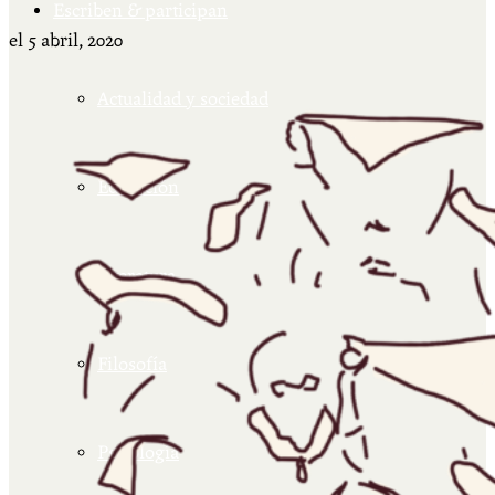
Escriben & participan
el
5 abril, 2020
Actualidad y sociedad
Educación
Literatura
Filosofía
Psicología