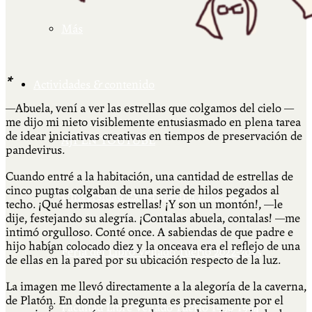
Más
*
Actividades & contenido
—Abuela, vení a ver las estrellas que colgamos del cielo —
me dijo mi nieto visiblemente entusiasmado en plena tarea
de idear iniciativas creativas en tiempos de preservación de
AJÍ EN YOUTUBE
pandevirus.
Cuando entré a la habitación, una cantidad de estrellas de
cinco puntas colgaban de una serie de hilos pegados al
Universidad Experimental 2022-2025
techo. ¡Qué hermosas estrellas! ¡Y son un montón!, —le
dije, festejando su alegría. ¡Contalas abuela, contalas! —me
intimó orgulloso. Conté once. A sabiendas de que padre e
hijo habían colocado diez y la onceava era el reflejo de una
Feria del Libro Venado Tuerto 2022-2025
de ellas en la pared por su ubicación respecto de la luz.
La imagen me llevó directamente a la alegoría de la caverna,
de Platón. En donde la pregunta es precisamente por el
Facultad Libre Venado Tuerto 1990-1994