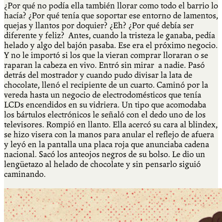
¿Por qué no podía ella también llorar como todo el barrio lo
hacía? ¿Por qué tenía que soportar ese entorno de lamentos,
quejas y llantos por doquier? ¿Eh? ¿Por qué debía ser
diferente y feliz? Antes, cuando la tristeza le ganaba, pedía
helado y algo del bajón pasaba. Ese era el próximo negocio.
Y no le importó si los que la vieran comprar lloraran o se
raparan la cabeza en vivo. Entró sin mirar a nadie. Pasó
detrás del mostrador y cuando pudo divisar la lata de
chocolate, llenó el recipiente de un cuarto. Caminó por la
vereda hasta un negocio de electrodomésticos que tenía
LCDs encendidos en su vidriera. Un tipo que acomodaba
los bártulos electrónicos le señaló con el dedo uno de los
televisores. Rompió en llanto. Ella acercó su cara al blindex,
se hizo visera con la manos para anular el reflejo de afuera
y leyó en la pantalla una placa roja que anunciaba cadena
nacional. Sacó los anteojos negros de su bolso. Le dio un
lengüetazo al helado de chocolate y sin pensarlo siguió
caminando.