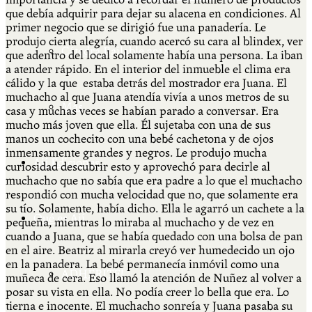
que debía adquirir para dejar su alacena en condiciones. Al
primer negocio que se dirigió fue una panadería. Le
produjo cierta alegría, cuando acercó su cara al blindex, ver
Cátedra Bailable 2018
que adentro del local solamente había una persona. La iban
a atender rápido. En el interior del inmueble el clima era
cálido y la que estaba detrás del mostrador era Juana. El
muchacho al que Juana atendía vivía a unos metros de su
Más
casa y muchas veces se habían parado a conversar. Era
mucho más joven que ella. Él sujetaba con una de sus
manos un cochecito con una bebé cachetona y de ojos
inmensamente grandes y negros. Le produjo mucha
Ají Ediciones
curiosidad descubrir esto y aprovechó para decirle al
muchacho que no sabía que era padre a lo que el muchacho
respondió con mucha velocidad que no, que solamente era
su tío. Solamente, había dicho. Ella le agarró un cachete a la
Qué es Ají
pequeña, mientras lo miraba al muchacho y de vez en
cuando a Juana, que se había quedado con una bolsa de pan
en el aire. Beatriz al mirarla creyó ver humedecido un ojo
en la panadera. La bebé permanecía inmóvil como una
ADHERITE!
muñeca de cera. Eso llamó la atención de Nuñez al volver a
posar su vista en ella. No podía creer lo bella que era. Lo
tierna e inocente. El muchacho sonreía y Juana pasaba su