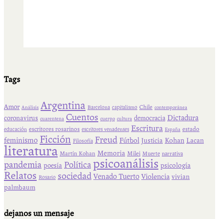
Tags
Argentina
Amor
Chile
Barcelona
capitalismo
Análisis
contemporánea
Cuentos
Dictadura
coronavirus
democracia
cuarentena
cuerpo
cultura
Escritura
escritores rosarinos
estado
educación
escritores venadenses
España
Ficción
Freud
feminismo
Fútbol
Kohan
Lacan
Justicia
Filosofía
literatura
Memoria
Martín Kohan
Milei
Muerte
narrativa
psicoanálisis
pandemia
Política
psicología
poesía
Relatos
sociedad
Venado Tuerto
Violencia
vivian
Rosario
palmbaum
dejanos un mensaje