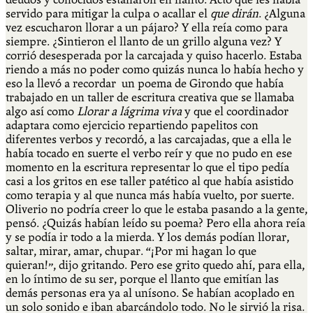
servido para mitigar la culpa o acallar el
que dirán
. ¿Alguna
vez escucharon llorar a un pájaro? Y ella reía como para
siempre. ¿Sintieron el llanto de un grillo alguna vez? Y
corrió desesperada por la carcajada y quiso hacerlo. Estaba
riendo a más no poder como quizás nunca lo había hecho y
eso la llevó a recordar un poema de Girondo que había
trabajado en un taller de escritura creativa que se llamaba
algo así como
Llorar a lágrima viva
y que el coordinador
adaptara como ejercicio repartiendo papelitos con
diferentes verbos y recordó, a las carcajadas, que a ella le
había tocado en suerte el verbo reír y que no pudo en ese
momento en la escritura representar lo que el tipo pedía
casi a los gritos en ese taller patético al que había asistido
como terapia y al que nunca más había vuelto, por suerte.
Oliverio no podría creer lo que le estaba pasando a la gente,
pensó. ¿Quizás habían leído su poema? Pero ella ahora reía
y se podía ir todo a la mierda. Y los demás podían llorar,
saltar, mirar, amar, chupar. “¡Por mi hagan lo que
quieran!”, dijo gritando. Pero ese grito quedo ahí, para ella,
en lo íntimo de su ser, porque el llanto que emitían las
demás personas era ya al unísono. Se habían acoplado en
un solo sonido e iban abarcándolo todo. No le sirvió la risa.