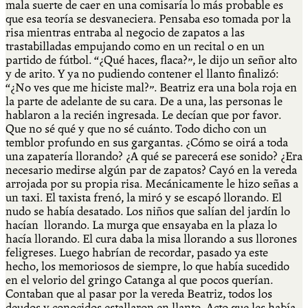
mala suerte de caer en una comisaría lo más probable es
que esa teoría se desvaneciera. Pensaba eso tomada por la
risa mientras entraba al negocio de zapatos a las
trastabilladas empujando como en un recital o en un
partido de fútbol. “¿Qué haces, flaca?”, le dijo un señor alto
y de arito. Y ya no pudiendo contener el llanto finalizó:
“¿No ves que me hiciste mal?”. Beatriz era una bola roja en
la parte de adelante de su cara. De a una, las personas le
hablaron a la recién ingresada. Le decían que por favor.
Que no sé qué y que no sé cuánto. Todo dicho con un
temblor profundo en sus gargantas. ¿Cómo se oirá a toda
una zapatería llorando? ¿A qué se parecerá ese sonido? ¿Era
necesario medirse algún par de zapatos? Cayó en la vereda
arrojada por su propia risa. Mecánicamente le hizo señas a
un taxi. El taxista frenó, la miró y se escapó llorando. El
nudo se había desatado. Los niños que salían del jardín lo
hacían llorando. La murga que ensayaba en la plaza lo
hacía llorando. El cura daba la misa llorando a sus llorones
feligreses. Luego habrían de recordar, pasado ya este
hecho, los memoriosos de siempre, lo que había sucedido
en el velorio del gringo Catanga al que pocos querían.
Contaban que al pasar por la vereda Beatriz, todos los
deudos y conocidos estallaron en llanto. Acto que les había