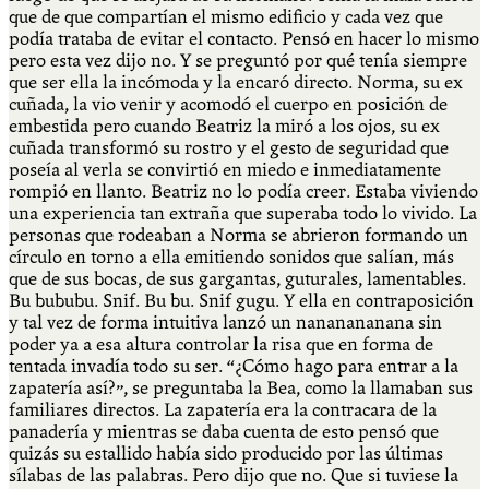
que de que compartían el mismo edificio y cada vez que
podía trataba de evitar el contacto. Pensó en hacer lo mismo
pero esta vez dijo no. Y se preguntó por qué tenía siempre
que ser ella la incómoda y la encaró directo. Norma, su ex
cuñada, la vio venir y acomodó el cuerpo en posición de
embestida pero cuando Beatriz la miró a los ojos, su ex
cuñada transformó su rostro y el gesto de seguridad que
poseía al verla se convirtió en miedo e inmediatamente
rompió en llanto. Beatriz no lo podía creer. Estaba viviendo
una experiencia tan extraña que superaba todo lo vivido. La
personas que rodeaban a Norma se abrieron formando un
círculo en torno a ella emitiendo sonidos que salían, más
que de sus bocas, de sus gargantas, guturales, lamentables.
Bu bububu. Snif. Bu bu. Snif gugu. Y ella en contraposición
y tal vez de forma intuitiva lanzó un nananananana sin
poder ya a esa altura controlar la risa que en forma de
tentada invadía todo su ser. “¿Cómo hago para entrar a la
zapatería así?”, se preguntaba la Bea, como la llamaban sus
familiares directos. La zapatería era la contracara de la
panadería y mientras se daba cuenta de esto pensó que
quizás su estallido había sido producido por las últimas
sílabas de las palabras. Pero dijo que no. Que si tuviese la