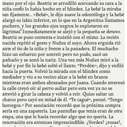
mano por el ojo. Beatriz se arrodilló acercando su cara a la
Qué es Ají
niña como lo había hecho en el blindex. La bebé la miraba
tan fijamente… «Bebé», le dijo suave la odontóloga y la bebé
alargó su labio inferior, en lo que en la Argentina llamamos
puchero, y los grandes ojos negros le explotaron en
Staff
lágrimas. Inmediatamente se alejó y la pequeña se detuvo.
Beatriz se puso contenta e insistió con el mimo. La recién
nacida repitió el gesto y Nuñez el suyo. Ahora erguida rió
ante el tío de la niña y frente a la panadera. El muchacho
hizo un esfuerzo por sonreír pero no pudo, sacó un
pañuelo y se sonó la nariz. Una vez más Nuñez miró a la
bebé y por fin la bebé soltó el llanto. “Perdón”, dijo y enfiló
hacia la puerta. Volvió la mirada con el blindex como
mediador y vio a su vecino alzar a la bebé en brazos
mientras eran ambos abrazados por Juana. Cuando atravesó
la calle creyó oír al perro aullar pero esta vez ya no se
atrevió a girar la cabeza y volvió a reír. Quiso saltar un
charco pero cayó en mitad de él. “Te cagué”, pensó. “Tengo
borcegos.” Por asociación recordó que la próxima compra
sería en una zapatería. Las pantuflas que tenia eran de otra
etapa, una que le hacía recordar algo que no quería. La
renovación era entonces imprescindible. ¿Verdes? ¿rosas?,