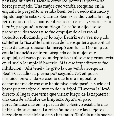
pensaba mientras sacudía como los perros la pierna del
borcego mojado. Una mujer que vendía rosquitas en la
esquina le preguntó si estaba bien. Se la quedó mirando y
rápido bajó la cabeza. Cuando Beatriz se dio vuelta la mujer
retrocedió con las manos cubriendo su cara. “¿Señora, esta
bien?”, preguntó la odontóloga. La señora dijo “no se
preocupe” dos veces y se fue empujando el carro al
trotecito, sollozando por lo bajo. Beatriz esta vez no pudo
contener la risa ante la mirada de la rosquitera que con un
gesto de desaprobación la increpó con furia. Dio un paso
con la intención de ir en búsqueda de la mujer que
empujaba el carro pero un depósito canino que permanecía
en el suelo le impidió hacerlo. Más que impedimento fue
inhibición. “Ahí tené!”, le gritó la que vendía rosquitas.
Beatriz sacudió su pierna por segunda vez en pocos
minutos, pero al darse cuenta que le era imposible
desprenderse de eso que había pisoteado pasó la suela del
borcego por sobre el tronco de un árbol. El aroma la llevó
directo al lugar que tenía que visitar luego de la zapatería:
una casa de artículos de limpieza. Apuró el paso
percatándose que en la parada del colectivo estaba la que
había sido su cuñada. La relación no era de las mejores
luego de que se alejara de su hermano. Tenía la mala suerte