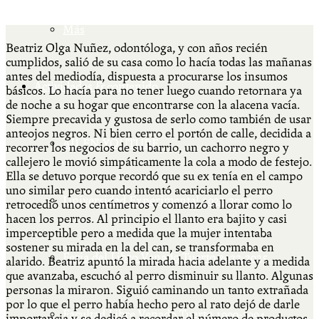
Más
Beatriz Olga Nuñez, odontóloga, y con años recién
cumplidos, salió de su casa como lo hacía todas las mañanas
antes del mediodía, dispuesta a procurarse los insumos
Actividades & contenido
básicos. Lo hacía para no tener luego cuando retornara ya
de noche a su hogar que encontrarse con la alacena vacía.
Siempre precavida y gustosa de serlo como también de usar
anteojos negros. Ni bien cerro el portón de calle, decidida a
AJÍ EN YOUTUBE
recorrer los negocios de su barrio, un cachorro negro y
callejero le movió simpáticamente la cola a modo de festejo.
Ella se detuvo porque recordó que su ex tenía en el campo
uno similar pero cuando intentó acariciarlo el perro
Universidad Experimental 2022-2025
retrocedió unos centímetros y comenzó a llorar como lo
hacen los perros. Al principio el llanto era bajito y casi
imperceptible pero a medida que la mujer intentaba
sostener su mirada en la del can, se transformaba en
Feria del Libro Venado Tuerto 2022-2025
alarido. Beatriz apuntó la mirada hacia adelante y a medida
que avanzaba, escuchó al perro disminuir su llanto. Algunas
personas la miraron. Siguió caminando un tanto extrañada
por lo que el perro había hecho pero al rato dejó de darle
Facultad Libre Venado Tuerto 1990-1994
importancia y se dedicó a recordar el número de productos