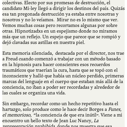
colectivas. Electo por sus promesas de destrucción, el
candidato Mi-ley llegó a dirigir los destinos del país. Quizás
esa tan pregonada destrucción ya estaba entre nosotras y
nosotros y no lo veíamos. Mirar no es lo mismo que ver.
Vemos muchas cosas pero recortamos algunas por sobre
otras. Hipnotizadxs en un espejismo donde no miramos
más que un reflejo. Un espejo que parece que se rompió y
dejó clavadas sus astillas en nuestra piel.
Esta memoria silenciada, destacada por el director, nos trae
a Freud cuando comenzó a trabajar con un método basado
en la hipnosis para hacer conscientes esos recuerdos
traumáticos que traerían la cura, hasta que se topó con el
inconsciente y halló que había un núcleo perdido, primeras
marcas del lenguaje en el cuerpo que estaban más allá de la
conciencia, no iban a poder ser recordadas y alrededor de
las cuales se organiza una vida.
Sin embargo, recordar como un hecho repetitivo hasta el
hartazgo, solo produce como le hace decir Borges a
Funes,
el memorioso
, “la conciencia de que era inútil”. Viene a mi
encuentro un bello texto de Jean Luc Nancy,
La
representación prohibida
, donde nos muestra que esa