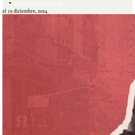
Escriben & participan
el
19 diciembre, 2024
Actualidad y sociedad
Educación
Literatura
Filosofía
Psicología