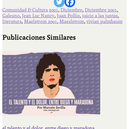
Comunidad & Cultura
2001
,
Diciembre
,
Diciembre 2001
,
Galeano
,
Jean Luc Nancy
,
Juan Pollio
,
juicio a las juntas
,
literatura
,
Maelstrom 2001
,
Maeslstrom
,
vivian palmbaum
Publicaciones Similares
el talento y el dolor, entre diego y maradona