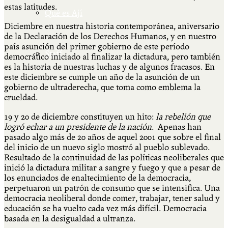
estas latitudes.
Qué es Ají
Diciembre en nuestra historia contemporánea, aniversario
de la Declaración de los Derechos Humanos, y en nuestro
país asunción del primer gobierno de este período
Staff
democrático iniciado al finalizar la dictadura, pero también
es la historia de nuestras luchas y de algunos fracasos. En
este diciembre se cumple un año de la asunción de un
gobierno de ultraderecha, que toma como emblema la
crueldad.
19 y 20 de diciembre constituyen un hito:
la rebelión que
logró echar a un presidente de la nación
. Apenas han
pasado algo más de 20 años de aquel 2001 que sobre el final
del inicio de un nuevo siglo mostró al pueblo sublevado.
Resultado de la continuidad de las políticas neoliberales que
inició la dictadura militar a sangre y fuego y que a pesar de
los enunciados de enaltecimiento de la democracia,
perpetuaron un patrón de consumo que se intensifica. Una
democracia neoliberal donde comer, trabajar, tener salud y
educación se ha vuelto cada vez más difícil. Democracia
basada en la desigualdad a ultranza.