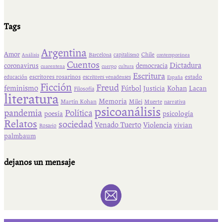
Tags
Argentina
Amor
Chile
Barcelona
capitalismo
Análisis
contemporánea
Cuentos
Dictadura
coronavirus
democracia
cuarentena
cuerpo
cultura
Escritura
escritores rosarinos
estado
educación
escritores venadenses
España
Ficción
Freud
feminismo
Fútbol
Kohan
Lacan
Justicia
Filosofía
literatura
Memoria
Martín Kohan
Milei
Muerte
narrativa
psicoanálisis
pandemia
Política
psicología
poesía
Relatos
sociedad
Venado Tuerto
Violencia
vivian
Rosario
palmbaum
dejanos un mensaje