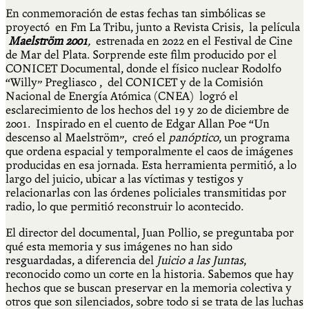
En conmemoración de estas fechas tan simbólicas se
proyectó en Fm La Tribu, junto a Revista Crisis, la película
Maelström 2001
,
estrenada en 2022 en el Festival de Cine
de Mar del Plata. Sorprende este film producido por el
CONICET Documental, donde el físico nuclear Rodolfo
“Willy” Pregliasco , del CONICET y de la Comisión
Nacional de Energía Atómica (CNEA) logró el
esclarecimiento de los hechos del 19 y 20 de diciembre de
2001. Inspirado en el cuento de Edgar Allan Poe “Un
descenso al Maelström”, creó el
panóptico
, un programa
que ordena espacial y temporalmente el caos de imágenes
producidas en esa jornada. Esta herramienta permitió, a lo
largo del juicio, ubicar a las víctimas y testigos y
relacionarlas con las órdenes policiales transmitidas por
radio, lo que permitió reconstruir lo acontecido.
El director del documental, Juan Pollio, se preguntaba por
qué esta memoria y sus imágenes no han sido
resguardadas, a diferencia del
Juicio a las Juntas
,
reconocido como un corte en la historia. Sabemos que hay
hechos que se buscan preservar en la memoria colectiva y
otros que son silenciados, sobre todo si se trata de las luchas