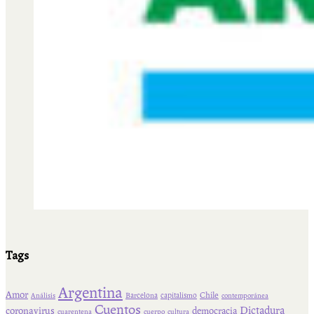
Tags
Argentina
Amor
Chile
Barcelona
capitalismo
Análisis
contemporánea
Cuentos
Dictadura
coronavirus
democracia
cuarentena
cuerpo
cultura