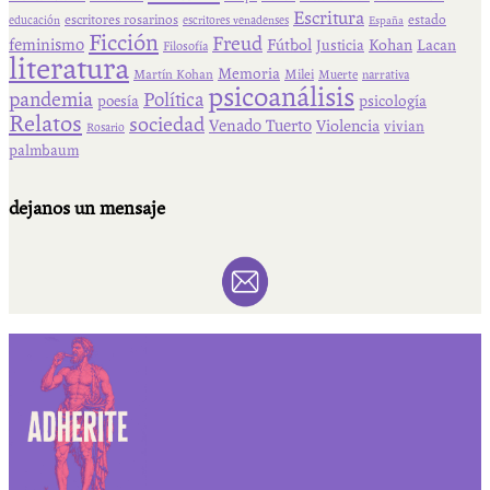
Escritura
escritores rosarinos
estado
educación
escritores venadenses
España
Ficción
Freud
feminismo
Fútbol
Kohan
Lacan
Justicia
Filosofía
literatura
Memoria
Martín Kohan
Milei
Muerte
narrativa
psicoanálisis
pandemia
Política
psicología
poesía
Relatos
sociedad
Venado Tuerto
Violencia
vivian
Rosario
palmbaum
dejanos un mensaje