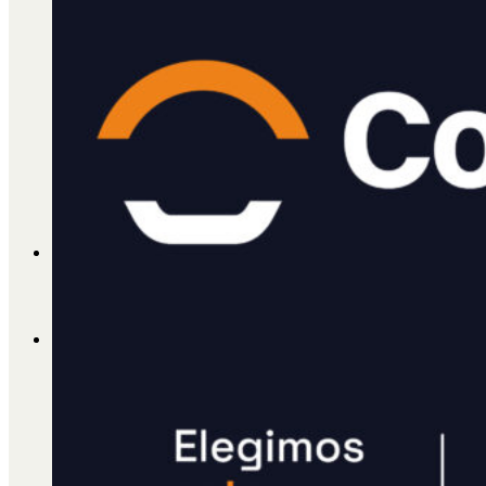
Cátedra Bailable 2018
Más
Ají Ediciones
Qué es Ají
ADHERITE!