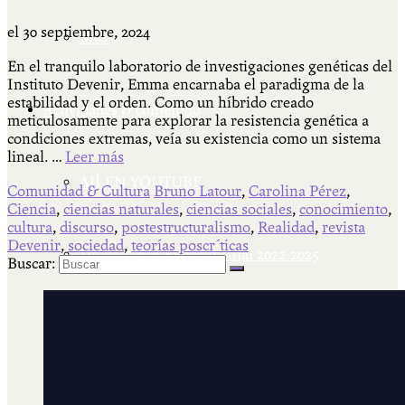
el
30 septiembre, 2024
Más
En el tranquilo laboratorio de investigaciones genéticas del
Instituto Devenir, Emma encarnaba el paradigma de la
estabilidad y el orden. Como un híbrido creado
Actividades & contenido
meticulosamente para explorar la resistencia genética a
condiciones extremas, veía su existencia como un sistema
lineal. …
Leer más
AJÍ EN YOUTUBE
Comunidad & Cultura
Bruno Latour
,
Carolina Pérez
,
Ciencia
,
ciencias naturales
,
ciencias sociales
,
conocimiento
,
cultura
,
discurso
,
postestructuralismo
,
Realidad
,
revista
Devenir
,
sociedad
,
teorías poscr´ticas
Universidad Experimental 2022-2025
Buscar:
Feria del Libro Venado Tuerto 2022-2025
Facultad Libre Venado Tuerto 1990-1994